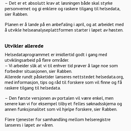
– Det er et absolutt krav at løsningen både skal styrke
personvernet og gi enklere og raskere tilgang til helsedata,
sier Rabben.
Planen er å lande på en anbefaling i april, og at arbeidet med
å utvikle helseanalyseplattformen starter i løpet av høsten.
Utvikler allerede
Helsedataprogrammet er imidlertid godt i gang med
utviklingsarbeid på flere områder.
– Vi arbeider slik at vi til enhver tid prøver å lage noe som
forbedrer situasjonen, sier Rabben.
Allerede rundt påsketider lanseres nettstedet helsedata.org,
med informasjon, tips og råd til forskere som vil finne og få
raskere tilgang til helsedata.
– Den første versjonen av portalen vil være enkel, men
senere kan vi for eksempel tilby et felles søknadsskjema og
annen funksjonalitet som vil hjelpe forskere, sier Rabben.
Flere tjenester for samhandling mellom helseregistre
lanseres i løpet av våren.