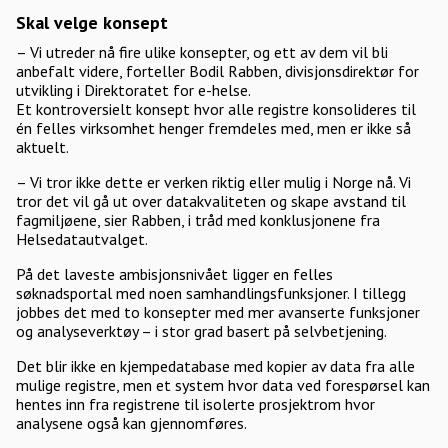
Skal velge konsept
– Vi utreder nå fire ulike konsepter, og ett av dem vil bli
anbefalt videre, forteller Bodil Rabben, divisjonsdirektør for
utvikling i Direktoratet for e-helse.
Et kontroversielt konsept hvor alle registre konsolideres til
én felles virksomhet henger fremdeles med, men er ikke så
aktuelt.
– Vi tror ikke dette er verken riktig eller mulig i Norge nå. Vi
tror det vil gå ut over datakvaliteten og skape avstand til
fagmiljøene, sier Rabben, i tråd med konklusjonene fra
Helsedatautvalget.
På det laveste ambisjonsnivået ligger en felles
søknadsportal med noen samhandlingsfunksjoner. I tillegg
jobbes det med to konsepter med mer avanserte funksjoner
og analyseverktøy – i stor grad basert på selvbetjening.
Det blir ikke en kjempedatabase med kopier av data fra alle
mulige registre, men et system hvor data ved forespørsel kan
hentes inn fra registrene til isolerte prosjektrom hvor
analysene også kan gjennomføres.