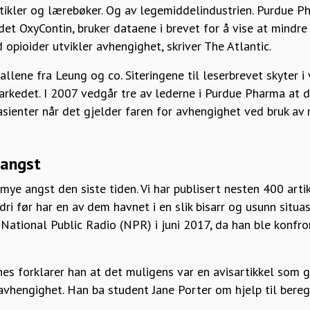
artikler og lærebøker. Og av legemiddelindustrien. Purdue 
det OxyContin, bruker dataene i brevet for å vise at mindre
opioider utvikler avhengighet, skriver The Atlantic.
allene fra Leung og co. Siteringene til leserbrevet skyter i
kedet. I 2007 vedgår tre av lederne i Purdue Pharma at de
asienter når det gjelder faren for avhengighet ved bruk av
 angst
ye angst den siste tiden. Vi har publisert nesten 400 arti
i før har en av dem havnet i en slik bisarr og usunn situas
l National Public Radio (NPR) i juni 2017, da han ble konfr
es forklarer han at det muligens var en avisartikkel som g
vhengighet. Han ba student Jane Porter om hjelp til bereg