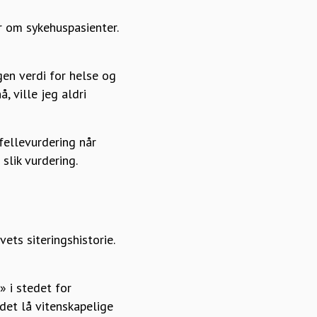
er om sykehuspasienter.
gen verdi for helse og
, ville jeg aldri
gfellevurdering når
slik vurdering.
ts siteringshistorie.
.» i stedet for
 det lå vitenskapelige