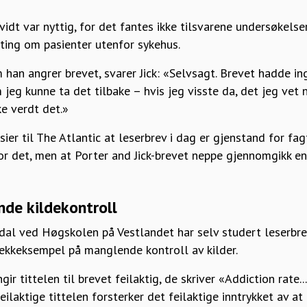
 vidt var nyttig, for det fantes ikke tilsvarene undersøkels
ting om pasienter utenfor sykehus.
an angrer brevet, svarer Jick: «Selvsagt. Brevet hadde in
 jeg kunne ta det tilbake – hvis jeg visste da, det jeg vet nå
ke verdt det.»
ier til The Atlantic at leserbrev i dag er gjenstand for fa
r det, men at Porter and Jick-brevet neppe gjennomgikk en 
de kildekontroll
al ved Høgskolen på Vestlandet har selv studert leserbreve
ekkeksempel på manglende kontroll av kilder.
ir tittelen til brevet feilaktig, de skriver «Addiction rate..
feilaktige tittelen forsterker det feilaktige inntrykket av at