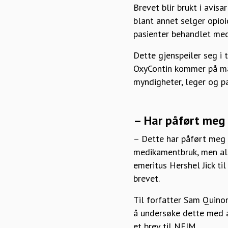
Brevet blir brukt i avis
blant annet selger opioi
pasienter behandlet med 
Dette gjenspeiler seg i t
OxyContin kommer på mar
myndigheter, leger og p
– Har påført meg
– Dette har påført meg m
medikamentbruk, men aldr
emeritus Hershel Jick ti
brevet.
Til forfatter Sam Quinon
å undersøke dette med a
et brev til NEJM.