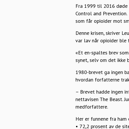
Fra 1999 til 2016 døde 
Control and Prevention. 
som får opioider mot sm
Denne krisen, skriver Le
var lav når opioider ble
«Et en-spaltes brev som b
synet, selv om det ikke 
1980-brevet ga ingen ba
hvordan forfatterne trak
– Brevet hadde ingen info
nettavisen The Beast. J
medforfattere.
Her er funnene fra ham 
• 72,2 prosent av de sit