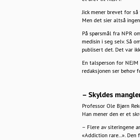
Jick mener brevet for så
Men det sier altså ingen
På spørsmål fra NPR om h
medisin i seg selv. Så om
publisert det. Det var ik
En talsperson for NEJM s
redaksjonen ser behov fo
– Skyldes manglen
Professor Ole Bjørn Rekd
Han mener den er et skr
– Flere av siteringene ang
«Addiction rare...». Den 