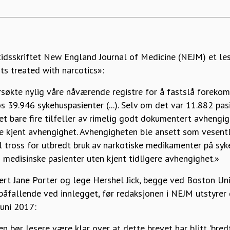
 tidsskriftet New England Journal of Medicine (NEJM) et le
nts treated with narcotics»:
rsøkte nylig våre nåværende registre for å fastslå foreko
 39.946 sykehuspasienter (...). Selv om det var 11.882 pas
det bare fire tilfeller av rimelig godt dokumentert avhengi
 kjent avhengighet. Avhengigheten ble ansett som vesentlig i
l tross for utbredt bruk av narkotiske medikamenter på syke
 medisinske pasienter uten kjent tidligere avhengighet.»
ert Jane Porter og lege Hershel Jick, begge ved Boston Uni
 påfallende ved innlegget, før redaksjonen i NEJM utstyrer
juni 2017:
n bør lesere være klar over at dette brevet har blitt 'bredt