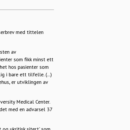
serbrev med tittelen
msten av
ienter som fikk minst ett
ghet hos pasienter som
 bare ett tilfelle. (...)
hus, er utviklingen av
versity Medical Center.
 det med en advarsel 37
 og ukritisk sitert' som