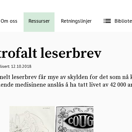
Om oss
Ressurser
Retningslinjer
Bibliot
trofalt leserbrev
lisert: 12.10.2018
elt leserbrev får mye av skylden for det som nå k
lende medisinene anslås å ha tatt livet av 42 000 