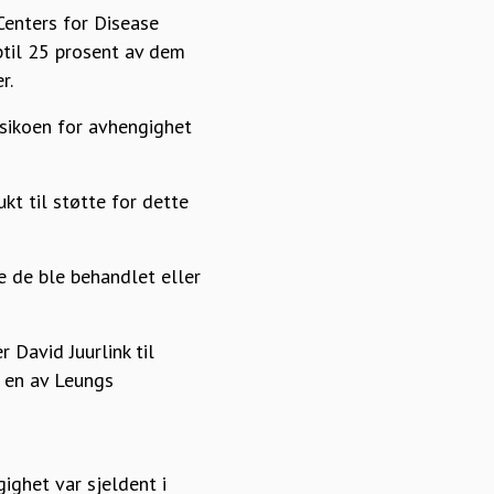
Centers for Disease
ptil 25 prosent av dem
r.
risikoen for avhengighet
ukt til støtte for dette
e de ble behandlet eller
 David Juurlink til
g en av Leungs
ighet var sjeldent i