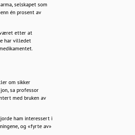
Pharma, selskapet som
 enn én prosent av
 været etter at
 har villedet
 medikamentet.
kler om sikker
jon, sa professor
ontert med bruken av
jorde ham interessert i
ningene, og «fyrte av»