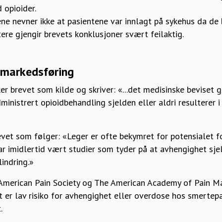
 opioider.
ene nevner ikke at pasientene var innlagt på sykehus da de 
tere gjengir brevets konklusjoner svært feilaktig.
e markedsføring
ker brevet som kilde og skriver: «...det medisinske beviset 
dministrert opioidbehandling sjelden eller aldri resulterer i 
evet som følger: «Leger er ofte bekymret for potensialet 
har imidlertid vært studier som tyder på at avhengighet sjel
indring.»
 American Pain Society og The American Academy of Pain M
t er lav risiko for avhengighet eller overdose hos smertepa
.