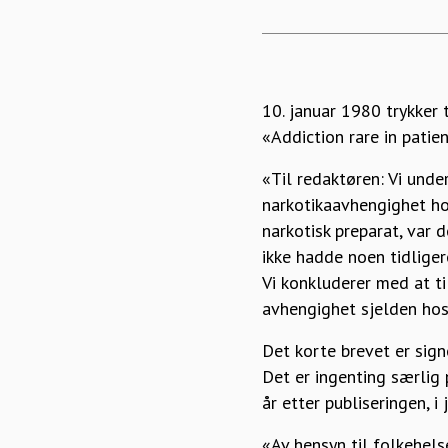
10. januar 1980 trykker
«Addiction rare in patie
«Til redaktøren: Vi unde
narkotikaavhengighet hos
narkotisk preparat, var 
ikke hadde noen tidligere
Vi konkluderer med at ti
avhengighet sjelden hos
Det korte brevet er sign
Det er ingenting særlig
år etter publiseringen, i 
«Av hensyn til folkehelse