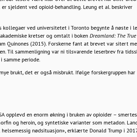
 er sjeldent ved opioid-behandling. Leung et al. beskriver
kollegaer ved universitetet i Toronto begynte å nøste i l
 akademiske kretser og omtalt i boken
Dreamland: The True 
am Quinones (2015). Forskerne fant at brevet var sitert m
en. Til sammenligning var ni tilsvarende leserbrev fra tidsskr
 i samme periode.
mye brukt, det er også misbrukt. Ifølge forskergruppen har
SA opplevd en enorm økning i bruken av opioider – smerte
orfin og heroin, og syntetiske varianter som metadon. Lan
al helsemessig nødsituasjon», erklærte Donald Trump i 2017