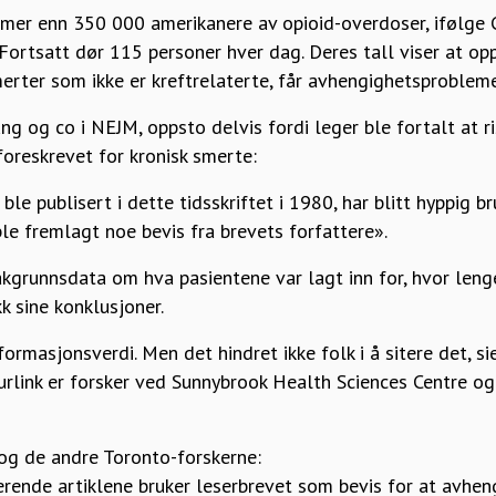
mer enn 350 000 amerikanere av opioid-overdoser, ifølge 
Fortsatt dør 115 personer hver dag. Deres tall viser at op
erter som ikke er kreftrelaterte, får avhengighetsprobleme
ung og co i NEJM, oppsto delvis fordi leger ble fortalt at 
 foreskrevet for kronisk smerte:
le publisert i dette tidsskriftet i 1980, har blitt hyppig br
ble fremlagt noe bevis fra brevets forfattere».
kgrunnsdata om hva pasientene var lagt inn for, hvor leng
k sine konklusjoner.
rmasjonsverdi. Men det hindret ikke folk i å sitere det, sier
uurlink er forsker ved Sunnybrook Health Sciences Centre o
og de andre Toronto-forskerne:
erende artiklene bruker leserbrevet som bevis for at avheng