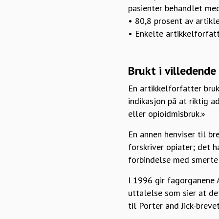
pasienter behandlet med
• 80,8 prosent av artikl
• Enkelte artikkelforfat
Brukt i villedend
En artikkelforfatter bru
indikasjon på at riktig a
eller opioidmisbruk.»
En annen henviser til br
forskriver opiater; det 
forbindelse med smertel
I 1996 gir fagorganene
uttalelse som sier at de
til Porter and Jick-brevet