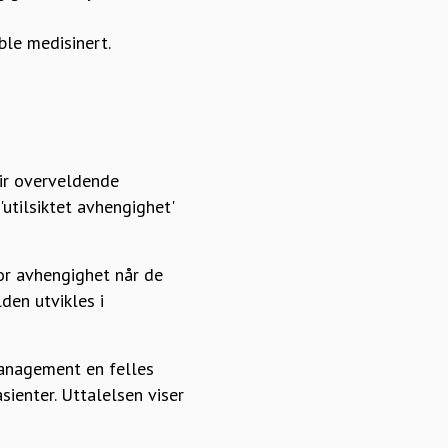
ble medisinert.
gir overveldende
'utilsiktet avhengighet'
for avhengighet når de
den utvikles i
anagement en felles
sienter. Uttalelsen viser