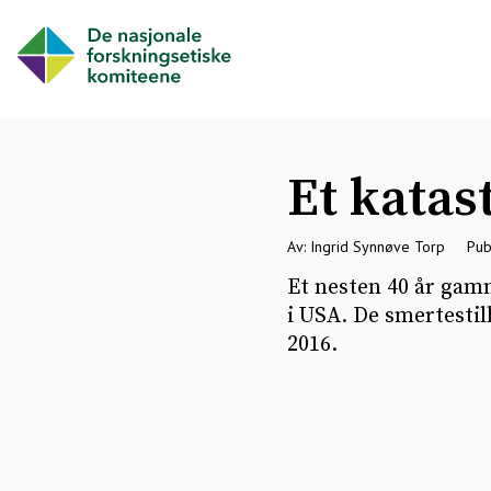
Et katas
Av: Ingrid Synnøve Torp
Pub
Et nesten 40 år gamm
i USA. De smertestil
2016.