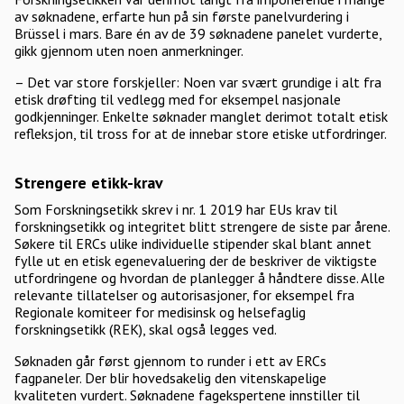
av søknadene, erfarte hun på sin første panelvurdering i
Brüssel i mars. Bare én av de 39 søknadene panelet vurderte,
gikk gjennom uten noen anmerkninger.
– Det var store forskjeller: Noen var svært grundige i alt fra
etisk drøfting til vedlegg med for eksempel nasjonale
godkjenninger. Enkelte søknader manglet derimot totalt etisk
refleksjon, til tross for at de innebar store etiske utfordringer.
Strengere etikk-krav
Som Forskningsetikk skrev i nr. 1 2019 har EUs krav til
forskningsetikk og integritet blitt strengere de siste par årene.
Søkere til ERCs ulike individuelle stipender skal blant annet
fylle ut en etisk egenevaluering der de beskriver de viktigste
utfordringene og hvordan de planlegger å håndtere disse. Alle
relevante tillatelser og autorisasjoner, for eksempel fra
Regionale komiteer for medisinsk og helsefaglig
forskningsetikk (REK), skal også legges ved.
Søknaden går først gjennom to runder i ett av ERCs
fagpaneler. Der blir hovedsakelig den vitenskapelige
kvaliteten vurdert. Søknadene fagekspertene innstiller til