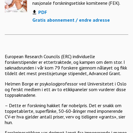
nasjonale forskningsetiske komiteene (FEK).
PDF
Gratis abonnement / endre adresse
European Research Councils (ERC) individuelle
forskerstipender er ettertraktede, og kampen om dem stor. I
søknadsrunden i vår kom 79 forskere gjennom nåløyet og fikk
tildelt det mest prestisjetunge stipendet, Advanced Grant.
Helmen Borge er psykologiprofessor ved Universitetet i Oslo
og ferskt medlem i ett av to etikkpaneler som vurderer disse
toppsøknadene.
– Dette er forskning hakket før nobelpris. Det er snakk om
toppetablerte, superflinke, 50-60-åringer med imponerende
CV-er hva gjelder antall priser, verv og tidligere «grants», sier
hun.
Forskningsetikken var derimot langt fra imponerende i mange