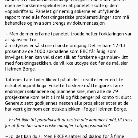
noen av forskerne spekulerte i at panelet skulle gi dem
«oppskriften». Panelet gir nemlig søkerne en utfyllende
rapport med alle forskningsetiske problemstillinger som må
behandles og hva som trengs av dokumentasjon.
– Men de mer erfarne i panelet trodde heller forklaringen var
at sjansene for
å mislykkes er så store i første omgang. Det er bare 12-13
prosent av de 3000 søknadene som ERC får årlig, som
innvilges. Man kan vel si det slik at forskerne «gambler» litt
med forskningsetikken, de vil ikke utdype det før de må, sier
Helmen Borge.
Tallenes tale tyder likevel på at det i realiteten er en lite
risikabel «gambling». Enkelte forskere måtte gjøre større
endringer i søknadene og plannene sine, men alle de 79
prosjektene kom helt til mål og fikk penger på konto til slutt.
Generelt sett godkjennes nesten alle prosjekter etter at de
har vært gjennom den etiske sjekken, ifølge Helmen Borge.
– Er det ikke litt paradoksalt at nesten alle kommer i mål, til tross
for at flere har store etiske mangler i utgangspunktet?
– Jo, det kan du si. Men ERCEA satser på dialog for å finne