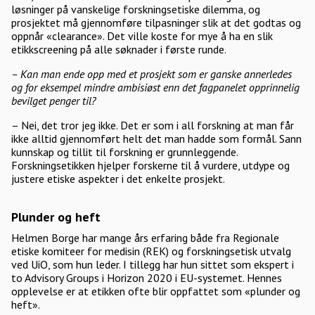
løsninger på vanskelige forskningsetiske dilemma, og
prosjektet må gjennomføre tilpasninger slik at det godtas og
oppnår «clearance». Det ville koste for mye å ha en slik
etikkscreening på alle søknader i første runde.
– Kan man ende opp med et prosjekt som er ganske annerledes
og for eksempel mindre ambisiøst enn det fagpanelet opprinnelig
bevilget penger til?
– Nei, det tror jeg ikke. Det er som i all forskning at man får
ikke alltid gjennomført helt det man hadde som formål. Sann
kunnskap og tillit til forskning er grunnleggende.
Forskningsetikken hjelper forskerne til å vurdere, utdype og
justere etiske aspekter i det enkelte prosjekt.
Plunder og heft
Helmen Borge har mange års erfaring både fra Regionale
etiske komiteer for medisin (REK) og forskningsetisk utvalg
ved UiO, som hun leder. I tillegg har hun sittet som ekspert i
to Advisory Groups i Horizon 2020 i EU-systemet. Hennes
opplevelse er at etikken ofte blir oppfattet som «plunder og
heft».