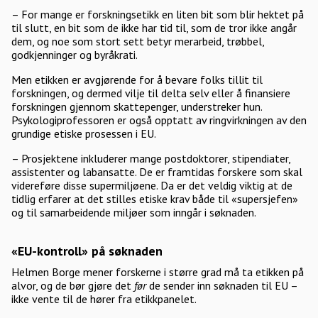
– For mange er forskningsetikk en liten bit som blir hektet på
til slutt, en bit som de ikke har tid til, som de tror ikke angår
dem, og noe som stort sett betyr merarbeid, trøbbel,
godkjenninger og byråkrati.
Men etikken er avgjørende for å bevare folks tillit til
forskningen, og dermed vilje til delta selv eller å finansiere
forskningen gjennom skattepenger, understreker hun.
Psykologiprofessoren er også opptatt av ringvirkningen av den
grundige etiske prosessen i EU.
– Prosjektene inkluderer mange postdoktorer, stipendiater,
assistenter og labansatte. De er framtidas forskere som skal
videreføre disse supermiljøene. Da er det veldig viktig at de
tidlig erfarer at det stilles etiske krav både til «supersjefen»
og til samarbeidende miljøer som inngår i søknaden.
«EU-kontroll» på søknaden
Helmen Borge mener forskerne i større grad må ta etikken på
alvor, og de bør gjøre det
før
de sender inn søknaden til EU –
ikke vente til de hører fra etikkpanelet.