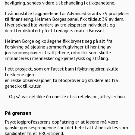
bevilgning, sendes videre til behandling i etikkpanelene.
I vår innstilte fagpanelene for Advanced Grants 79 prosjekter
til finansiering. Helmen Borges panel fikk tildelt 39 av dem.
Hver søknad ble vurdert av tre eksperter individuelt og
deretter diskutert på et tredagers møte i Brüssel.
Helmen Borge og kollegene fikk brynet seg på alt fra
forskning på sjeldne sommerfuglvinger til henting av
jordsmonnsprøver i Uralfjellene, robotikk som skulle
implanteres i mennesker og kjernefysikk og stråling.
I ett prosjekt, som omfattet barn i flyktningleirer, skulle
forskerne gjøre
en rekke observasjoner, ta blodprøver og studere alt fra
genetikk til kultur.
– Og så var det ikke én eneste etisk refleksjon, utbryter hun.
På grensen
Psykologiprofessorens oppfatning er at ideene må være
ganske grensesprengende for i det hele tatt å betraktes som
kandidater til et ERC-stipend.