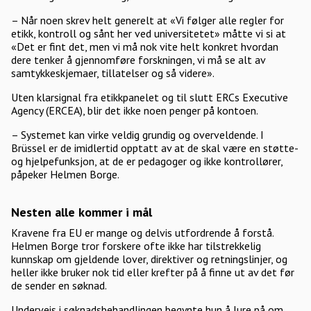
– Når noen skrev helt generelt at «Vi følger alle regler for
etikk, kontroll og sånt her ved universitetet» måtte vi si at
«Det er fint det, men vi må nok vite helt konkret hvordan
dere tenker å gjennomføre forskningen, vi må se alt av
samtykkeskjemaer, tillatelser og så videre».
Uten klarsignal fra etikkpanelet og til slutt ERCs Executive
Agency (ERCEA), blir det ikke noen penger på kontoen.
– Systemet kan virke veldig grundig og overveldende. I
Brüssel er de imidlertid opptatt av at de skal være en støtte-
og hjelpefunksjon, at de er pedagoger og ikke kontrollører,
påpeker Helmen Borge.
Nesten alle kommer i mål
Kravene fra EU er mange og delvis utfordrende å forstå.
Helmen Borge tror forskere ofte ikke har tilstrekkelig
kunnskap om gjeldende lover, direktiver og retningslinjer, og
heller ikke bruker nok tid eller krefter på å finne ut av det før
de sender en søknad.
Underveis i søknadsbehandlingen begynte hun å lure på om