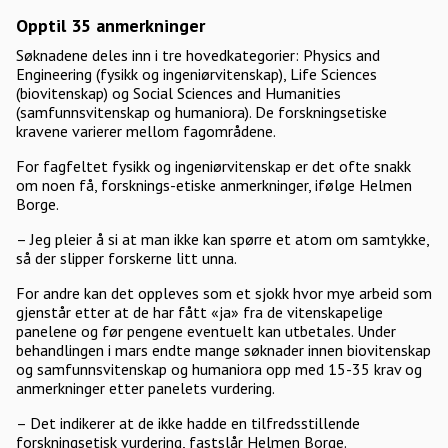
Opptil 35 anmerkninger
Søknadene deles inn i tre hovedkategorier: Physics and
Engineering (fysikk og ingeniørvitenskap), Life Sciences
(biovitenskap) og Social Sciences and Humanities
(samfunnsvitenskap og humaniora). De forskningsetiske
kravene varierer mellom fagområdene.
For fagfeltet fysikk og ingeniørvitenskap er det ofte snakk
om noen få, forsknings-etiske anmerkninger, ifølge Helmen
Borge.
– Jeg pleier å si at man ikke kan spørre et atom om samtykke,
så der slipper forskerne litt unna.
For andre kan det oppleves som et sjokk hvor mye arbeid som
gjenstår etter at de har fått «ja» fra de vitenskapelige
panelene og før pengene eventuelt kan utbetales. Under
behandlingen i mars endte mange søknader innen biovitenskap
og samfunnsvitenskap og humaniora opp med 15-35 krav og
anmerkninger etter panelets vurdering.
– Det indikerer at de ikke hadde en tilfredsstillende
forskningsetisk vurdering, fastslår Helmen Borge.