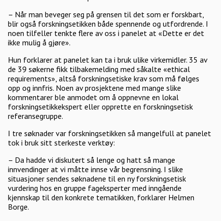
– Når man beveger seg på grensen til det som er forskbart,
blir også forskningsetikken både spennende og utfordrende. I
noen tilfeller tenkte flere av oss i panelet at «Dette er det
ikke mulig å gjøre».
Hun forklarer at panelet kan ta i bruk ulike virkemidler. 35 av
de 39 søkerne fikk tilbakemelding med såkalte «ethical
requirements», altså forskningsetiske krav som må følges
opp og innfris. Noen av prosjektene med mange slike
kommentarer ble anmodet om å oppnevne en lokal
forskningsetikkekspert eller opprette en forskningsetisk
referansegruppe.
I tre søknader var forskningsetikken så mangelfull at panelet
tok i bruk sitt sterkeste verktøy:
– Da hadde vi diskutert så lenge og hatt så mange
innvendinger at vi måtte innse vår begrensning. I slike
situasjoner sendes søknadene til en ny forskningsetisk
vurdering hos en gruppe fageksperter med inngående
kjennskap til den konkrete tematikken, forklarer Helmen
Borge.