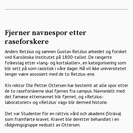
Fjerner navnespor etter
raseforskere
Anders Retzius og sønnen Gustav Retzius arbeidet og forsket
ved Karolinska Institutet på 1800-tallet. De rangerte
folkeslag etter «lang- og kortskaller», en kategorisering som
blir sett på som rasistisk i våre dager. Nå vil ikke universitetet
lenger være assosiert med de to Retzius-ene.
KIs rektor Ole Petter Ottersen har bestemt at alle spor etter
de to raseforskerne skal fjernes fra campus. Navneskilt med
det famøse etternavnet blir fjernet, og «Retzius­
laboratoriet» og «Retzius’ väg» blir dermed historie.
Det var Studenter för en rättvis vård och akademi (Sträva)
som framførte kravet. Kravet ble deretter behandlet i en
rådgivingsgruppe nedsatt av Ottersen.