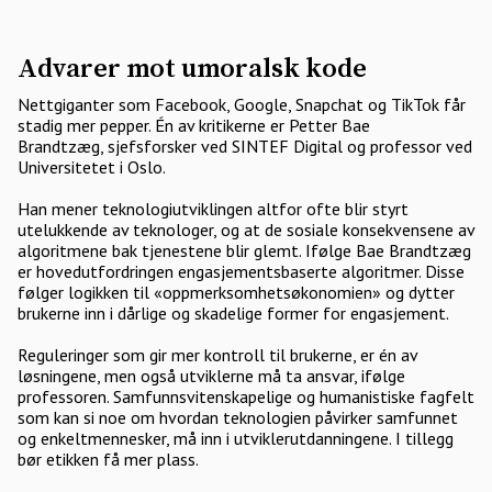
Advarer mot umoralsk kode
Nettgiganter som Facebook, Google, Snapchat og TikTok får
stadig mer pepper. Én av kritikerne er Petter Bae
Brandtzæg, sjefsforsker ved SINTEF Digital og professor ved
Universitetet i Oslo.
Han mener teknologiutviklingen altfor ofte blir styrt
utelukkende av teknologer, og at de sosiale konsekvensene av
algoritmene bak tjenestene blir glemt. Ifølge Bae Brandtzæg
er hovedutfordringen engasjementsbaserte algoritmer. Disse
følger logikken til «oppmerksomhets­økonomien» og dytter
brukerne inn i dårlige og skadelige former for engasjement.
Reguleringer som gir mer kontroll til brukerne, er én av
løsningene, men også utviklerne må ta ansvar, ifølge
professoren. Samfunnsvitenskapelige og humanistiske fagfelt
som kan si noe om hvordan teknologien påvirker samfunnet
og enkeltmennesker, må inn i utviklerutdanningene. I tillegg
bør etikken få mer plass.