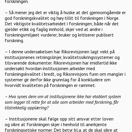
forskningen.
– Så mener jeg det er viktig å huske at det gjennomgående er
god forskningskvalitet og høy tillit til forskningen i Norge.
Det viktigste kvalitetsarbeidet i forskningen, både når det
gjelder etikk og faglig innhold, skjer ved at andre i
forskningsmiljøet vurderer, bruker og kritiserer publisert
forskning.
– I denne undersøkelsen har Riksrevisjonen lagt vekt på
institusjonenes retningslinjer, kvalitetssikringssystemer og
tilsvarende dokumenter. Riksrevisjonen har imidlertid ikke
undersøkt hvordan institusjonen arbeider med
forskningskvalitet i bredt, og Riksrevisjons funn om mangler i
systemer gir derfor ikke grunnlag for å konkludere om
hvorvidt kvaliteten på forskningen er rammet.
– Hva synes dere om at institusjonene ikke har etablert system
som legger til rette for at alle som arbeider med forskning, får
tilstrekkelig opplæring?
– Institusjonene skal følge opp sitt ansvar etter loven
og sikre at forskningen skjer i henhold til anerkjente
forskningsetiske normer. Det betyr bl.a. at de skal sikre at