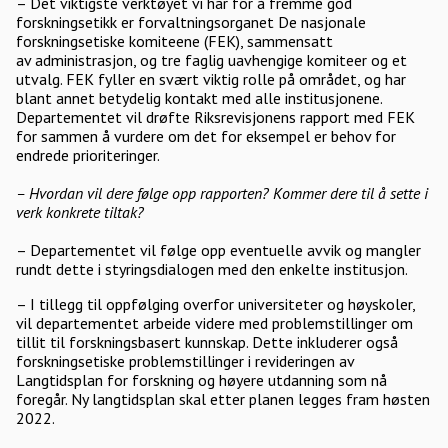
– Det viktigste verktøyet vi har for å fremme god
forskningsetikk er forvaltningsorganet De nasjonale
forskningsetiske komiteene (FEK), sammensatt
av administrasjon, og tre faglig uavhengige komiteer og et
utvalg. FEK fyller en svært viktig rolle på området, og har
blant annet betydelig kontakt med alle institusjonene.
Departementet vil drøfte Riksrevisjonens rapport med FEK
for sammen å vurdere om det for eksempel er behov for
endrede prioriteringer.
– Hvordan vil dere følge opp rapporten? Kommer dere til å sette i
verk konkrete tiltak?
– Departementet vil følge opp eventuelle avvik og mangler
rundt dette i styringsdialogen med den enkelte institusjon.
– I tillegg til oppfølging overfor universiteter og høyskoler,
vil departementet arbeide videre med problemstillinger om
tillit til forskningsbasert kunnskap. Dette inkluderer også
forskningsetiske problemstillinger i revideringen av
Langtidsplan for forskning og høyere utdanning som nå
foregår. Ny langtidsplan skal etter planen legges fram høsten
2022.