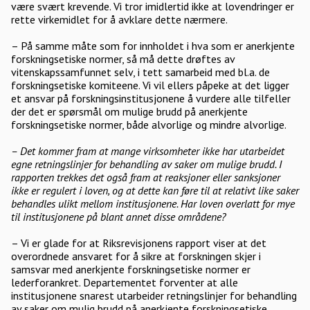
være svært krevende. Vi tror imidlertid ikke at lovendringer er
rette virkemidlet for å avklare dette nærmere.
– På samme måte som for innholdet i hva som er anerkjente
forskningsetiske normer, så må dette drøftes av
vitenskapssamfunnet selv, i tett samarbeid med bl.a. de
forskningsetiske komiteene. Vi vil ellers påpeke at det ligger
et ansvar på forskningsinstitusjonene å vurdere alle tilfeller
der det er spørsmål om mulige brudd på anerkjente
forskningsetiske normer, både alvorlige og mindre alvorlige.
– Det kommer fram at mange virksomheter ikke har utarbeidet
egne retningslinjer for behandling av saker om mulige brudd. I
rapporten trekkes det også fram at reaksjoner eller sanksjoner
ikke er regulert i loven, og at dette kan føre til at relativt like saker
behandles ulikt mellom institusjonene. Har loven overlatt for mye
til institusjonene på blant annet disse områdene?
– Vi er glade for at Riksrevisjonens rapport viser at det
overordnede ansvaret for å sikre at forskningen skjer i
samsvar med anerkjente forskningsetiske normer er
lederforankret. Departementet forventer at alle
institusjonene snarest utarbeider retningslinjer for behandling
av saker om mulig brudd på anerkjente forskningsetiske