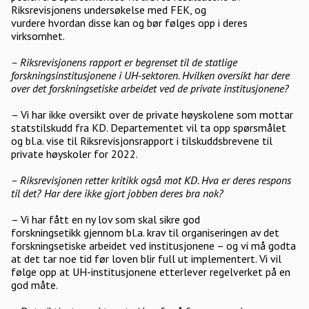
Riksrevisjonens undersøkelse med FEK, og
vurdere hvordan disse kan og bør følges opp i deres
virksomhet.
– Riksrevisjonens rapport er begrenset til de statlige
forskningsinstitusjonene i UH-sektoren. Hvilken oversikt har dere
over det forskningsetiske arbeidet ved de private institusjonene?
– Vi har ikke oversikt over de private høyskolene som mottar
statstilskudd fra KD. Departementet vil ta opp spørsmålet
og bl.a. vise til Riksrevisjonsrapport i tilskuddsbrevene til
private høyskoler for 2022.
– Riksrevisjonen retter kritikk også mot KD. Hva er deres respons
til det? Har dere ikke gjort jobben deres bra nok?
– Vi har fått en ny lov som skal sikre god
forskningsetikk gjennom bl.a. krav til organiseringen av det
forskningsetiske arbeidet ved institusjonene – og vi må godta
at det tar noe tid før loven blir full ut implementert. Vi vil
følge opp at UH-institusjonene etterlever regelverket på en
god måte.