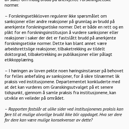
normer.
– Forskningsetikkloven regulerer ikke spørsmålet om
sanksjoner eller andre reaksjoner på grunnlag av brudd på
anerkjente forskningsetiske normer. Det er både en rett og en
plikt for en forskningsinstitusjon å vurdere sanksjoner eller
reaksjoner i saker der det er fastslått brudd på anerkjente
forskningsetiske normer. Dette kan blant annet være
arbeidsrettslige reaksjoner, tilbaketrekking av tildelt
doktorgrad, tilbaketrekking av publikasjoner eller pålagt
etikkopplæring.
– I høringen av loven pekte noen høringsinstanser på behovet
for felles anbefaling av sanksjoner, for å sikre tilnærmet lik
praksis ved institusjonene. Departementet konkluderte med
at det kan vurderes om Granskingsutvalget på et senere
tidspunkt, gjennom å samle praksis fra institusjonene, kan
utvikle en veileder på området.
– Rapporten fastslår at ulike sider ved institusjonenes praksis kan
føre til at mulige alvorlige brudd ikke blir oppdaget. Hva ser dere
for dere kan være mulige konsekvenser av dette?