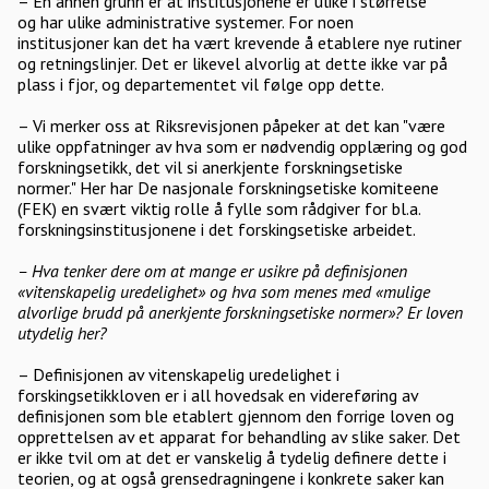
– En annen grunn er at institusjonene er ulike i størrelse
og har ulike administrative systemer. For noen
institusjoner kan det ha vært krevende å etablere nye rutiner
og retningslinjer. Det er likevel alvorlig at dette ikke var på
plass i fjor, og departementet vil følge opp dette.
– Vi merker oss at Riksrevisjonen påpeker at det kan "være
ulike oppfatninger av hva som er nødvendig opplæring og god
forskningsetikk, det vil si anerkjente forskningsetiske
normer." Her har De nasjonale forskningsetiske komiteene
(FEK) en svært viktig rolle å fylle som rådgiver for bl.a.
forskningsinstitusjonene i det forskingsetiske arbeidet.
– Hva tenker dere om at mange er usikre på definisjonen
«vitenskapelig uredelighet» og hva som menes med «mulige
alvorlige brudd på anerkjente forskningsetiske normer»? Er loven
utydelig her?
– Definisjonen av vitenskapelig uredelighet i
forskingsetikkloven er i all hovedsak en videreføring av
definisjonen som ble etablert gjennom den forrige loven og
opprettelsen av et apparat for behandling av slike saker. Det
er ikke tvil om at det er vanskelig å tydelig definere dette i
teorien, og at også grensedragningene i konkrete saker kan