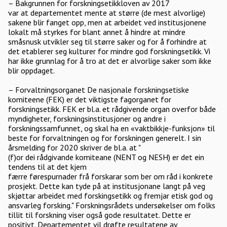
– Bakgrunnen for forskningsetikkloven av 2017
var at departementet mente at større (de mest alvorlige)
sakene blir fanget opp, men at arbeidet ved institusjonene
lokalt må styrkes for blant annet å hindre at mindre
småsnusk utvikler seg til større saker og for å forhindre at
det etablerer seg kulturer for mindre god forskningsetikk. Vi
har ikke grunnlag for å tro at det er alvorlige saker som ikke
blir oppdaget.
– Forvaltningsorganet De nasjonale forskningsetiske
komiteene (FEK) er det viktigste fagorganet for
forskningsetikk. FEK er bl.a. et rådgivende organ overfor både
myndigheter, forskningsinstitusjoner og andre i
forskningssamfunnet, og skal ha en «vaktbikkje-funksjon» til
beste for forvaltningen og for forskningen generelt. I sin
årsmelding for 2020 skriver de bl.a. at "
(f)or dei rådgivande komiteane (NENT og NESH) er det ein
tendens til at det kjem
færre førespurnader frå forskarar som ber om råd i konkrete
prosjekt. Dette kan tyde på at institusjonane langt på veg
skjøttar arbeidet med forskingsetikk og fremjar etisk god og
ansvarleg forsking." Forskningsrådets undersøkelser om folks
tillit til forskning viser også gode resultatet. Dette er
positivt. Departementet vil drøfte resultatene av