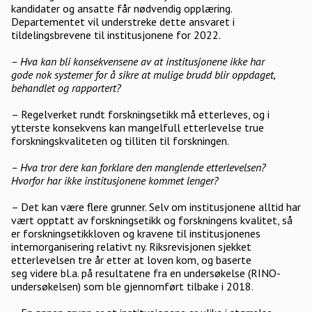
kandidater og ansatte får nødvendig opplæring.
Departementet vil understreke dette ansvaret i
tildelingsbrevene til institusjonene for 2022.
– Hva kan bli konsekvensene av at institusjonene ikke har
gode nok systemer for å sikre at mulige brudd blir oppdaget,
behandlet og rapportert?
– Regelverket rundt forskningsetikk må etterleves, og i
ytterste konsekvens kan mangelfull etterlevelse true
forskningskvaliteten og tilliten til forskningen.
– Hva tror dere kan forklare den manglende etterlevelsen?
Hvorfor har ikke institusjonene kommet lenger?
– Det kan være flere grunner. Selv om institusjonene alltid har
vært opptatt av forskningsetikk og forskningens kvalitet, så
er forskningsetikkloven og kravene til institusjonenes
internorganisering relativt ny. Riksrevisjonen sjekket
etterlevelsen tre år etter at loven kom, og baserte
seg videre bl.a. på resultatene fra en undersøkelse (RINO-
undersøkelsen) som ble gjennomført tilbake i 2018.