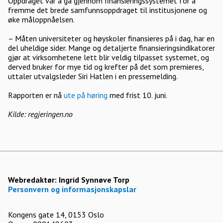
Oppdraget var å gå gjennom finansieringssystemet for å
fremme det brede samfunnsoppdraget til institusjonene og
øke måloppnåelsen.
– Måten universiteter og høyskoler finansieres på i dag, har en
del uheldige sider. Mange og detaljerte finansieringsindikatorer
gjør at virksomhetene lett blir veldig tilpasset systemet, og
derved bruker for mye tid og krefter på det som premieres,
uttaler utvalgsleder Siri Hatlen i en pressemelding.
Rapporten er nå
ute på høring
med frist 10. juni.
Kilde: regjeringen.no
Webredaktør:
Ingrid Synnøve Torp
Personvern og informasjonskapslar
Kongens gate 14, 0153 Oslo