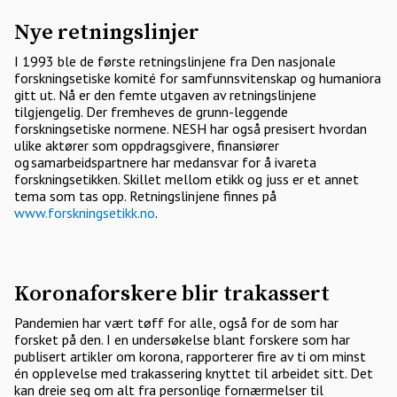
Nye retningslinjer
I 1993 ble de første retningslinjene fra Den nasjonale
forskningsetiske komité for samfunnsvitenskap og humaniora
gitt ut. Nå er den femte utgaven av retningslinjene
tilgjengelig. Der fremheves de grunn-leggende
forskningsetiske normene. NESH har også presisert hvordan
ulike aktører som oppdragsgivere, finansiører
og samarbeidspartnere har medansvar for å ivareta
forskningsetikken. Skillet mellom etikk og juss er et annet
tema som tas opp. Retningslinjene finnes på
www.forskningsetikk.no
.
Koronaforskere blir trakassert
Pandemien har vært tøff for alle, også for de som har
forsket på den. I en undersøkelse blant forskere som har
publisert artikler om korona, rapporterer fire av ti om minst
én opplevelse med trakassering knyttet til arbeidet sitt. Det
kan dreie seg om alt fra personlige fornærmelser til