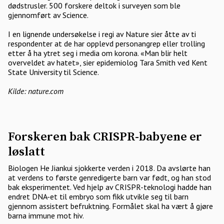
dødstrusler. 500 forskere deltok i surveyen som ble
gjennomført av Science.
I en lignende undersøkelse i regi av Nature sier åtte av ti
respondenter at de har opplevd personangrep eller trolling
etter å ha ytret seg i media om korona. «Man blir helt
overveldet av hatet», sier epidemiolog Tara Smith ved Kent
State University til Science.
Kilde: nature.com
Forskeren bak CRISPR-babyene er
løslatt
Biologen He Jiankui sjokkerte verden i 2018. Da avslørte han
at verdens to første genredigerte barn var født, og han stod
bak eksperimentet. Ved hjelp av CRISPR-teknologi hadde han
endret DNA-et til embryo som fikk utvikle seg til barn
gjennom assistert befruktning. Formålet skal ha vært å gjøre
barna immune mot hiv.