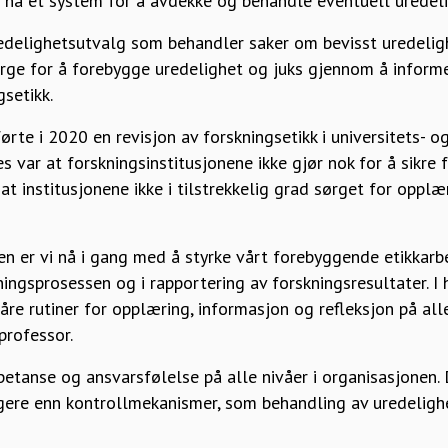
 ha et system for å avdekke og behandle eventuell uredeli
redelighetsutvalg som behandler saker om bevisst uredelig
ørge for å forebygge uredelighet og juks gjennom å inform
gsetikk.
rte i 2020 en revisjon av forskningsetikk i universitets- o
var at forskningsinstitusjonene ikke gjør nok for å sikre f
 at institusjonene ikke i tilstrekkelig grad sørget for opp­l
en er vi nå i gang med å styrke vårt forebyggende etikkarbe
ningsprosessen og i rapportering av forskningsresultater. I 
åre rutiner for opplæring, informasjon og refleksjon på alle
 professor.
mpetanse og ansvarsfølelse på alle nivåer i organisasjonen.
gere enn kontrollmekanismer, som behandling av uredelighe