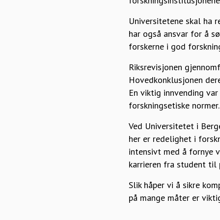
forskningsinstitusjonene
Universitetene skal ha 
har også ansvar for å s
forskerne i god forsknin
Riksrevisjonen gjennomfø
Hovedkonklusjonen deres 
En viktig innvending var
forskningsetiske normer.
Ved Universitetet i Berg
her er redelighet i forsk
intensivt med å fornye v
karrieren fra student til
Slik håper vi å sikre ko
på mange måter er vikti