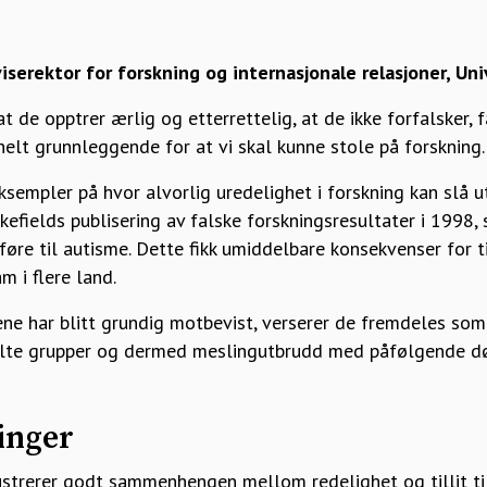
iserektor for forskning og internasjonale relasjoner, Un
at de opptrer ærlig og etterrettelig, at de ikke forfalsker, f
 helt grunnleggende for at vi skal kunne stole på forskning.
eksempler på hvor alvorlig uredelighet i forskning kan slå ut
kefields publisering av falske forskningsresultater i 1998
føre til autisme. Dette fikk umiddelbare konsekvenser for t
 i flere land.
tene har blitt grundig motbevist, verserer de fremdeles so
elte grupper og dermed mesling­utbrudd med påfølgende dø
inger
strerer godt sammenhengen mellom redelighet og tillit til f