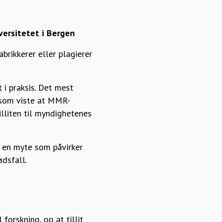
iversitetet i Bergen
abrikkerer eller plagierer
 i praksis. Det mest
, som viste at MMR-
illiten til myndighetenes
m en myte som påvirker
dsfall.
orskning, og at tillit