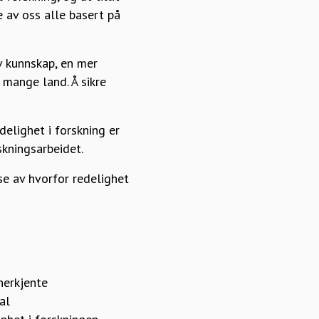
ne av oss alle basert på
v kunnskap, en mer
i mange land. Å sikre
delighet i forskning er
knings­arbeidet.
se av hvorfor redelighet
anerkjente
al