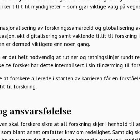
åvirker tillit til myndigheter – som gjør viktige valg på veg
nasjonalisering av forskningssamarbeid og globali­sering a
asjon, økt digitalisering samt vaklende tillit til forskning 
gen er dermed viktigere enn noen gang.
er det helt nødvendig at rutiner og retningslinjer rundt re
lte forsker har dette internalisert i sin tilnærming til fors
 at forskere allerede i starten av karrieren får en forståel
it til forskning.
g ansvarsfølelse
en skal forskere sikre at all forskning skjer i henhold til 
, som blant annet omfatter krav om redelighet. Samtidig sk