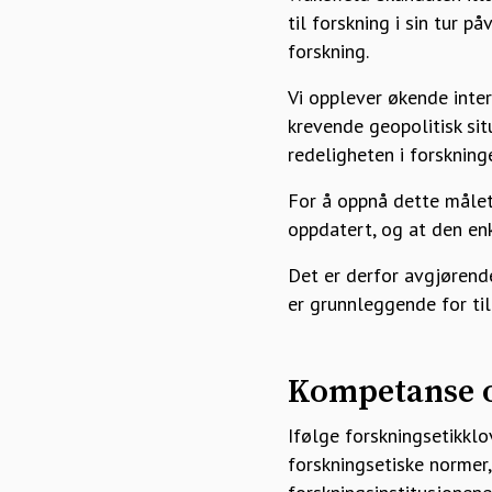
til forskning i sin tur p
forskning.
Vi opplever økende inter
krevende geopolitisk situ
redeligheten i forsknin
For å oppnå dette målet 
oppdatert, og at den enke
Det er derfor avgjørende
er grunnleggende for till
Kompetanse o
Ifølge forskningsetikklov
forskningsetiske normer