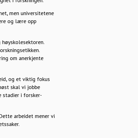
ghet i forskningen.
het, men universitetene
ere og lære opp
g høyskolesektoren.
orskningsetikken.
æring om anerkjente
id, og et viktig fokus
høst skal vi jobbe
 stadier i forsker­
 Dette arbeidet mener vi
tssaker.