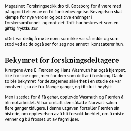
Magasinet Forskningsetikk dro til Gøteborg for å være med
på opprettelsen av en fri forskerbevegelse. Bevegelsen skal
kjempe for nye verdier og positive endringer i
forskersamfunnet, og mot det Toft har beskrevet som en
giftig fryktkultur.
«Det var deilig å møte noen som ikke var så redde og som
stod ved at de også ser for seg noe annet», konstaterer hun.
Bekymret for forskningsdeltagere
Kirurgene Arne E. Færden og Hans Wasmuth har også kjempet,
ikke for sine egne, men for dem som deltar i forskning. Da de
to ble bekymret for deltagernes sikkerhet i en studie de var
involvert i, sa de fra. Mange ganger, og til slutt høylytt.
Men i stedet for å få gehør, opplevde Wasmuth og Færden å
bli motarbeidet. Vi har omtalt den såkalte Norwait-saken
flere ganger tidligere. I denne utgaven forteller Færden sin
historie, om opplevelsen av å bli forsøkt kneblet, om å miste
venner og bli frosset ut av fagmiljøer.