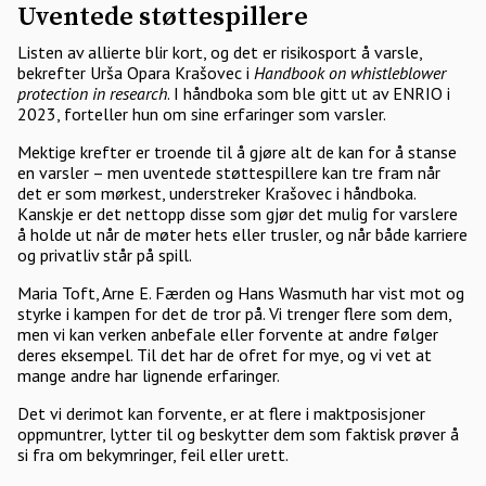
Uventede støttespillere
Listen av allierte blir kort, og det er risikosport å varsle,
bekrefter Urša Opara Krašovec i
Handbook on whistleblower
protection in research
. I håndboka som ble gitt ut av ENRIO i
2023, forteller hun om sine erfaringer som varsler.
Mektige krefter er troende til å gjøre alt de kan for å stanse
en varsler – men uventede støttespillere kan tre fram når
det er som mørkest, understreker Krašovec i håndboka.
Kanskje er det nettopp disse som gjør det mulig for varslere
å holde ut når de møter hets eller trusler, og når både karriere
og privatliv står på spill.
Maria Toft, Arne E. Færden og Hans Wasmuth har vist mot og
styrke i kampen for det de tror på. Vi trenger flere som dem,
men vi kan verken anbefale eller forvente at andre følger
deres eksempel. Til det har de ofret for mye, og vi vet at
mange andre har lignende erfaringer.
Det vi derimot kan forvente, er at flere i maktposisjoner
oppmuntrer, lytter til og beskytter dem som faktisk prøver å
si fra om bekymringer, feil eller urett.