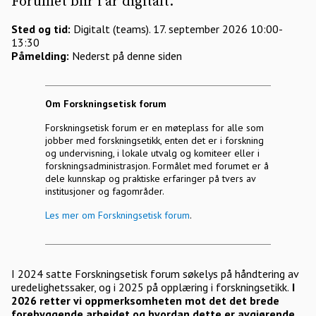
Forumet blir i år digitalt.
Sted og tid:
Digitalt (teams). 17. september 2026 10:00-
13:30
Påmelding:
Nederst på denne siden
Om Forskningsetisk forum
Forskningsetisk forum er en møteplass for alle som
jobber med forskningsetikk, enten det er i forskning
og undervisning, i lokale utvalg og komiteer eller i
forskningsadministrasjon. Formålet med forumet er å
dele kunnskap og praktiske erfaringer på tvers av
institusjoner og fagområder.
Les mer om Forskningsetisk forum
.
I 2024 satte Forskningsetisk forum søkelys på håndtering av
uredelighetssaker, og i 2025 på opplæring i forskningsetikk.
I
2026 retter vi oppmerksomheten mot det det brede
forebyggende arbeidet og hvordan dette er avgjørende