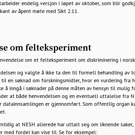
tarbeider endelig versjon i løpet av oktober, som blir godkj
orkant av åpent møte med Sikt 2.11.
lse om felteksperiment
vendelse om et felteksperiment om diskriminering i norske
elsen og valgte å ikke ta den til formell behandling av to
til en søknad om forskningsmidler, hvor en vurdering fra N
ke å inngå i søknader på denne måten av hensyn til mulig f
der at både henvendelsen og en eventuell uttalelse fra N
før datainnsamlingen er gjennomført. Som offentlig organ 
et.
idig at NESH allerede har uttalt seg om liknende saker, k
 med fordel kan vise til. Se for eksempel: