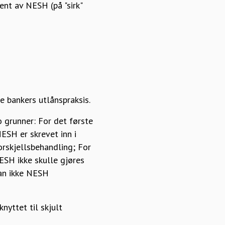
ent av NESH (på "sirk"
 bankers utlånspraksis.
 grunner: For det første
ESH er skrevet inn i
orskjellsbehandling; For
ESH ikke skulle gjøres
kan ikke NESH
nyttet til skjult