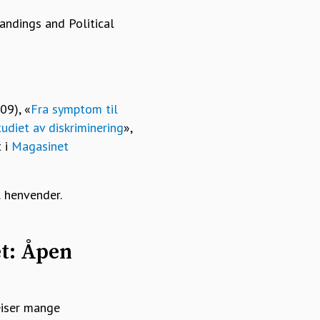
andings and Political
09), «
Fra symptom til
udiet av diskriminering
»,
t i
Magasinet
l henvender.
et: Åpen
eiser mange