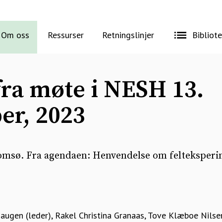
Om oss
Ressurser
Retningslinjer
Bibliot
fra møte i NESH 13.
er, 2023
romsø. Fra agendaen: Henvendelse om felteksper
augen (leder), Rakel Christina Granaas, Tove Klæboe Nilsen