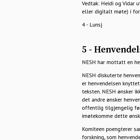
Vedtak: Heidi og Vidar u
eller digitalt møte) i f
4 - Lunsj
5 - Henvende
NESH har mottatt en hen
NESH diskuterte henvend
er henvendelsen knyttet 
teksten. NESH ønsker ik
det andre ønsker henven
offentlig tilgjengelig 
imøtekomme dette ønsk
Komiteen poengterer samt
forskning, som henvender