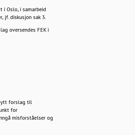
t i Oslo, i samarbeid
jf. diskusjon sak 3.
slag oversendes FEK i
tt forslag til
unkt for
unngå misforståelser og