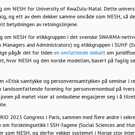
g om NESH for University of KwaZulu-Natal. Dette universit
tvalg, og ett av dem dekker samme område som NESH, så det
elt betydningen av retningslinjene.
rag om NESH for etikkgruppen i det svenske SWARMA-nettv
h Managers and Administrators) og etikkgruppen i SUHF (Sv
rige pågår det for tiden
en omfattende debatt
om juridifise
et, hvor NESH og den norske modellen, basert på faglig se
om «Etisk samtykke og personvernsamtykke» på seminar i r
landsomfattende forening for personvernombud på tvers av
sjonen på møtet viser at ombudene engasjerer seg i å tilre
te.
NRIO 2023 Congress i Paris, sammen med flere andre i sekre
 om forskningsetikk I SSH-fagene (Social Sciences and Hum
ger som NESH, og derfor vekker systemet i Norge stor inter