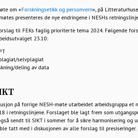
møte om «
Forskningsetikk og personvern
», på Litteraturhuse
øtes presenteres de nye endringene i NESHs retningslinjer, 
rslag til FEKs faglig prioriterte tema 2024. Følgende for
beidsutvalget 23.10:
PT
lagiat/selvplagiat
skning/deling av data
SIKT
usjon på forrige NESH-møte utarbeidet arbeidsgruppa et ny
18 i retningslinjene. Forslaget ble lagt frem som utgangsp
også sendt til SIKT i sommer for å sikre harmonisering og 
 ble tatt med i diskusjonen av alle forslag til presiseringer.