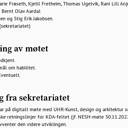
ie Frøseth, Kjetil Fretheim, Thomas Ugelvik, Rani Lill Anj
 Bernt Olav Aardal
en og Stig Erik Jakobsen.
(sekretariatet)
ring av møtet
odkjent.
mål om habilitet.
Eventuelt.
g fra sekretariatet
dar på digitalt møte med UHR-Kunst, design og arkitektur
ske retningslinjer for KDA-feltet (jf. NESH-møte 30.11.2022
vventer den videre utviklingen.