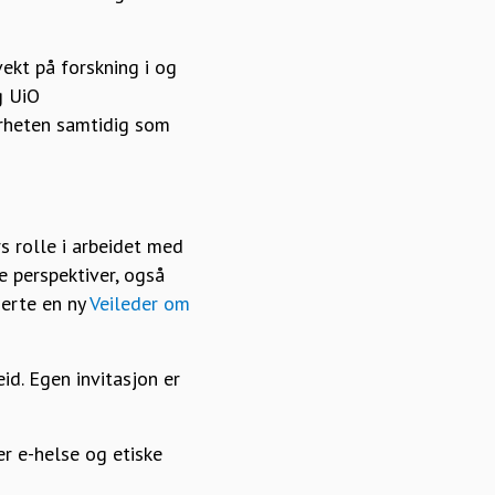
ekt på forskning i og
g UiO
rheten samtidig som
rs rolle i arbeidet med
e perspektiver, også
serte en ny
Veileder om
id. Egen invitasjon er
r e-helse og etiske