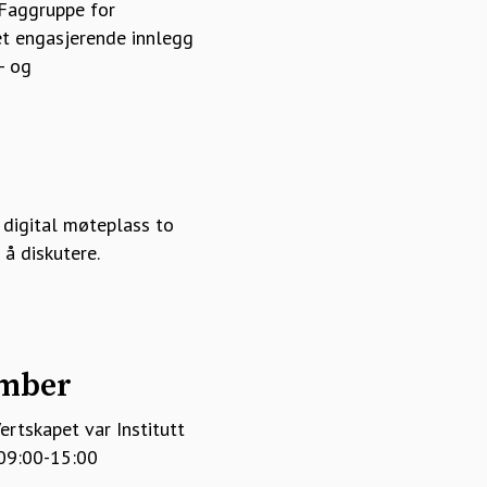
 Faggruppe for
 et engasjerende innlegg
- og
 digital møteplass to
 å diskutere.
ember
rtskapet var Institutt
 09:00-15:00