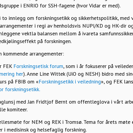
dsgruppe i ENRIO for SSH-fagene (hvor Vidar er med).
 to innlegg om forskningsetikk og sikkerhetspolitikk, med v
arrangementer i regi av henholdsvis NUPI/KD og HK-dir o
nnleggene vektla balansen mellom å ivareta samfunnssikke
dkjølingseffekt på forskningen.
 om kommende arrangementer:
er FEK
Forskningsetisk forum
, som i år fokuserer på veilede
ering her
). Anne Line Wittek (UiO og NESH) bidro med sin
surs på FBIB om «
Forskningsetikk i veiledning
», og FEK lan
or forskningsetikk.
faglunsj med Jan Fridtjof Bernt om offentleglova i vårt arbe
le komiteer.
fellesmøte for NEM og REK i Tromsø. Tema for årets møte e
r i medisinsk og helsefaglig forskning.