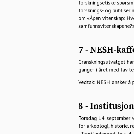
forskningsetiske spørsm
forsknings- og publiseri
om «Åpen vitenskap: Hvo
samfunnsvitenskapene?»
7 - NESH-kaff
Granskningsutvalget har
ganger i året med lav te
Vedtak: NESH ønsker å p
8 - Institusj
Torsdag 14. september va
for arkeologi, historie,
i Teorifagbygget, hus, 4