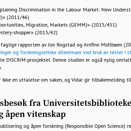
laining Discrimination in the Labour Market: New Underst
M)» (2011/46)
portunities, Migration, Markets (GEMM)» (2015/451)
stery-shopper» (2015/42)
 faglige rapporten av Jon Rogstad og Arnfinn Midtbøen (20
inger og forskningsetiske dilemmaer ved bruk av tester i st
nte DISCRIM-prosjektet. Denne studien er også nylig omtal
.
ikke en uttalelse om saken, og Vidar gir tilbakemelding ti
onsbesøk fra Universitetsbibliotek
g åpen vitenskap
publisering og åpen forskning (Responsible Open Science) r