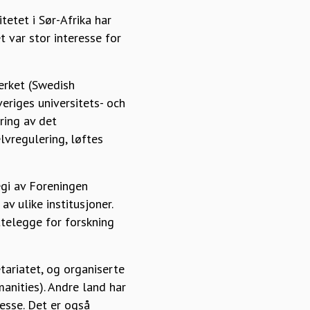
etet i Sør-Afrika har
 var stor interesse for
erket (Swedish
eriges universitets- och
ring av det
lvregulering, løftes
egi av Foreningen
 ulike institusjoner.
ttelegge for forskning
tariatet, og organiserte
anities). Andre land har
esse. Det er også