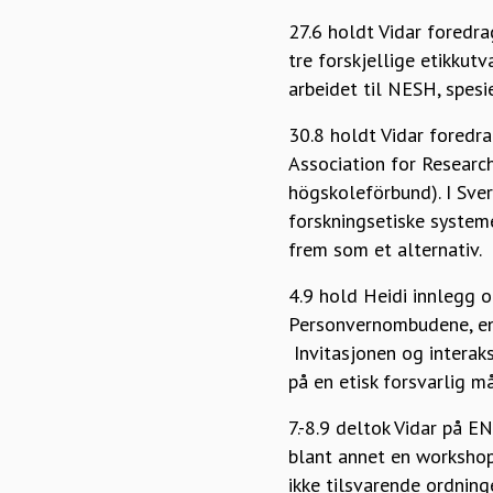
27.6 holdt Vidar foredra
tre forskjellige etikku
arbeidet til NESH, spesi
30.8 holdt Vidar fored
Association for Researc
högskoleförbund). I Sve
forskningsetiske system
frem som et alternativ.
4.9 hold Heidi innlegg 
Personvernombudene, en 
Invitasjonen og interak
på en etisk forsvarlig må
7.-8.9 deltok Vidar på E
blant annet en workshop
ikke tilsvarende ordnin