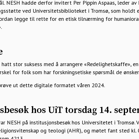
ål. NESH hadde derfor invitert Per Pippin Aspaas, leder av
ngsstøtte ved Universitetsbiblioteket i Tromsø, som holdt
rdan legge til rette for en etisk tilnærming for humaniora
.
e
 hatt stor suksess med å arrangere «Redelighetskaffe», en
rskel for folk som har forskningsetiske spørsmål de ønsker
røve ut dette digitale formatet våren 2024.
onsbesøk hos UiT torsdag 14. sept
r NESH på institusjonsbesøk hos Universitetet i Tromsø. Ve
 religionsvitenskap og teologi (AHR), og møtet fant sted kl.
, rom 4213.