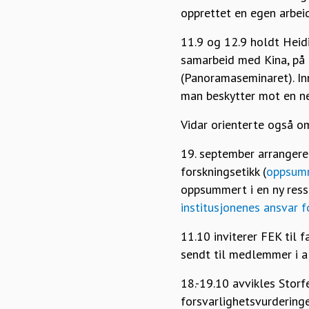
opprettet en egen arbei
11.9 og 12.9 holdt Heidi
samarbeid med Kina, på 
(Panoramaseminaret). I
man beskytter mot en ne
Vidar orienterte også
19. september arranger
forskningsetikk (
oppsumm
oppsummert i en ny res
institusjonenes ansvar f
11.10 inviterer FEK til 
sendt til medlemmer i al
18.-19.10 avvikles Stor
forsvarlighetsvurderinge