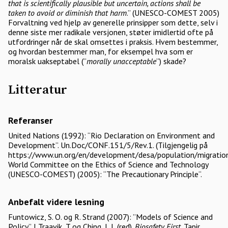
that is scientifically plausible but uncertain, actions shall be
taken to avoid or diminish that harm
.” (UNESCO-COMEST 2005)
Forvaltning ved hjelp av generelle prinsipper som dette, selv i
denne siste mer radikale versjonen, støter imidlertid ofte på
utfordringer når de skal omsettes i praksis. Hvem bestemmer,
og hvordan bestemmer man, for eksempel hva som er
moralsk uakseptabel (”
morally unacceptable
”) skade?
Litteratur
Referanser
United Nations (1992): “Rio Declaration on Environment and
Development”. Un.Doc/CONF.151/5/Rev.1. (Tilgjengelig på
https://www.un.org/en/development/desa/population/migratio
World Committee on the Ethics of Science and Technology
(UNESCO-COMEST) (2005): “The Precautionary Principle“.
Anbefalt videre lesning
Funtowicz, S. O. og R. Strand (2007): ”Models of Science and
Policy”. I Traavik, T og Ching, L.L (red).
Biosafety First
. Tapir