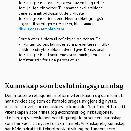
forskningsetiske emner, skrevet av en lang rekke
forskjellige eksperter. Til sammen skal artiklene
tjene som introduksjon til de viktigste
forskningsetiske temaene. Hver artikkel gir også
tilgang til ytterligere ressurser, blant annet
diskusjonseksempler/case
.
Formålet er å bidra til refleksjon og debatt. De
vinklinger og oppfatninger som presenteres i FBIB-
artiklene uttrykker ikke nødvendigvis De nasjonale
forskningsetiske komiteenes standpunkt; den enkelte
forfatter står for sine perspektiver.
Kunnskap som beslutningsgrunnlag
Den moderne relasjonen mellom vitenskapen og samfunnet
har utviklet seg som et forhold preget av gjensidig nytte,
ofte beskrevet som en uskreven kontrakt. Samfunnet har gitt
vitenskapen stor frihet (og økonomisk og institusjonell
støtte), og vitenskapen har til gjengjeld produsert kunnskap
som har vært til nytte for samfunnet. Vitenskapelig kunnskap
har både bidratt til teknologisk utvikling og fungert som