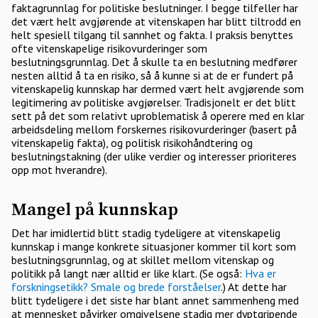
faktagrunnlag for politiske beslutninger. I begge tilfeller har
det vært helt avgjørende at vitenskapen har blitt tiltrodd en
helt spesiell tilgang til sannhet og fakta. I praksis benyttes
ofte vitenskapelige risikovurderinger som
beslutningsgrunnlag. Det å skulle ta en beslutning medfører
nesten alltid å ta en risiko, så å kunne si at de er fundert på
vitenskapelig kunnskap har dermed vært helt avgjørende som
legitimering av politiske avgjørelser. Tradisjonelt er det blitt
sett på det som relativt uproblematisk å operere med en klar
arbeidsdeling mellom forskernes risikovurderinger (basert på
vitenskapelig fakta), og politisk risikohåndtering og
beslutningstakning (der ulike verdier og interesser prioriteres
opp mot hverandre).
Mangel på kunnskap
Det har imidlertid blitt stadig tydeligere at vitenskapelig
kunnskap i mange konkrete situasjoner kommer til kort som
beslutningsgrunnlag, og at skillet mellom vitenskap og
politikk på langt nær alltid er like klart. (Se også:
Hva er
forskningsetikk? Smale og brede forståelser
.) At dette har
blitt tydeligere i det siste har blant annet sammenheng med
at mennesket påvirker omgivelsene stadig mer dyptgripende