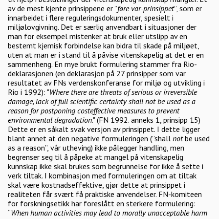
av de mest kjente prinsippene er ”
føre var-prinsippet
”, som er
innarbeidet i flere reguleringsdokumenter, spesielt i
miljølovgivning. Det er særlig anvendbart i situasjoner der
man for eksempel mistenker at bruk eller utslipp av en
bestemt kjemisk forbindelse kan bidra til skade på miljøet,
uten at man er i stand til å påvise vitenskapelig at det er en
sammenheng. En mye brukt formulering stammer fra Rio-
deklarasjonen (en deklarasjon på 27 prinsipper som var
resultatet av FNs verdenskonferanse for miljø og utvikling i
Rio i 1992): "
Where there are threats of serious or irreversible
damage, lack of full scientific certainty shall not be used as a
reason for postponing costeffective measures to prevent
environmental degradation
." (FN 1992. anneks 1, prinsipp 15)
Dette er en såkalt svak versjon av prinsippet. I dette ligger
blant annet at den negative formuleringen (”shall
not
be used
as a reason”, vår utheving) ikke pålegger handling, men
begrenser seg til å påpeke at mangel på vitenskapelig
kunnskap ikke skal brukes som begrunnelse for ikke å sette i
verk tiltak. I kombinasjon med formuleringen om at tiltak
skal være kostnadseffektive, gjør dette at prinsippet i
realiteten får svært få praktiske anvendelser. FN-komiteen
for forskningsetikk har foreslått en sterkere formulering:
“
When human activities may lead to morally unacceptable harm