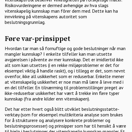
Risikovurderingene er dermed avhengige av hva slags
vitenskapelig kunnskap man fôrer dem med. Dette kan ha
innvirkning på vitenskapens autoritet som
beslutningsgrunnlag.
Føre var-prinsippet
Hvordan tar man så fornuftige og gode beslutninger når man
mangler kunnskap? I enkelte tilfeller kan man utsette
avgjørelsen i påvente av mer kunnskap. Det er imidlertid ikke
alt som kan utsettes (i en rekke miljøproblemer er det for
eksempel viktig å handle raskt), og i tillegg er det, som nevnt
ovenfor, ikke all usikkerhet som er reduserbar. Enkelte mener
at vitenskapelig usikkerhet er noe man må lære å leve med i
en del tilfeller. En tilnærming til problemstillinger preget av
ikke-reduserbar usikkerhet har vært å trekke inn flere typer
kunnskap (fra andre kilder enn vitenskapen).
Det har etter hvert også blitt utviklet beslutningsstøtte-
verktøy (som for eksempel multikriteria analyse som brukes
for å strukturere og analysere konkrete problemer og
beslutningsprosesser) og prinsipper som har til hensikt å være
til hjelp i beslutninger der vitenskapelig kunnskap mangler. Et