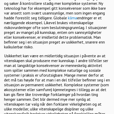
og søker å kontrollere stadig mer komplekse systemer. Ny
teknologi har for eksempel gitt konsekvenser som ikke bare
var ansett som svært usannsynlige, men som ingen engang
hadde forestilt seg tidligere. Globale
klima
endringer er et
nærliggende eksempel. Likevel brukes vitenskapelige
risikovurderinger ofte som beslutningsgrunnlag. I situasjoner
preget av mangel på kunnskap, enten om sannsynligheter
eller konsekvenser, er imidlertid dette problematisk. Man
befinner seg i en situasjon preget av usikkerhet, snarere enn
kalkulerbar risiko.
Usikkerhet kan være en midlertidig situasjon i påvente av at
vitenskapen skal produsere mer kunnskap. I andre tilfeller ser
man at langsiktige konsekvenser av menneskelig aktivitet
som spiller sammen med komplekse naturlige og sosiale
systemer i praksis er uforutsigbare. Mange mener derfor at
det må tas høyde for at man i en del tilfeller befinner seg i en
situasjon av permanent usikkerhet. Komplekse systemer (som
økosystemer eller samfunn) kjennetegnes i tillegg av at det
kan gis flere like troverdige forklaringer på hvordan ting
henger sammen. Det blir dermed mye mer synlig at
vitenskapen tar valg når den forklarer virkeligheten og at
ulike modeller, ulike vitenskapelige disipliner og ulike
vitenskapsfolk beskriver virkeligheten på forskjellige måter.