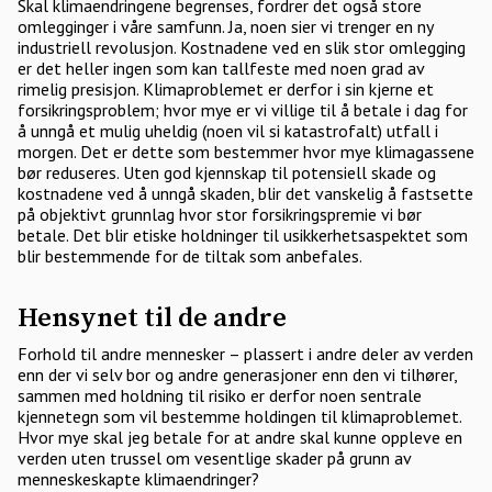
Skal klimaendringene begrenses, fordrer det også store
omlegginger i våre samfunn. Ja, noen sier vi trenger en ny
industriell revolusjon. Kostnadene ved en slik stor omlegging
er det heller ingen som kan tallfeste med noen grad av
rimelig presisjon. Klimaproblemet er derfor i sin kjerne et
forsikringsproblem; hvor mye er vi villige til å betale i dag for
å unngå et mulig uheldig (noen vil si katastrofalt) utfall i
morgen. Det er dette som bestemmer hvor mye klimagassene
bør reduseres. Uten god kjennskap til potensiell skade og
kostnadene ved å unngå skaden, blir det vanskelig å fastsette
på objektivt grunnlag hvor stor forsikringspremie vi bør
betale. Det blir etiske holdninger til usikkerhetsaspektet som
blir bestemmende for de tiltak som anbefales.
Hensynet til de andre
Forhold til andre mennesker – plassert i andre deler av verden
enn der vi selv bor og andre generasjoner enn den vi tilhører,
sammen med holdning til risiko er derfor noen sentrale
kjennetegn som vil bestemme holdingen til klimaproblemet.
Hvor mye skal jeg betale for at andre skal kunne oppleve en
verden uten trussel om vesentlige skader på grunn av
menneskeskapte klimaendringer?