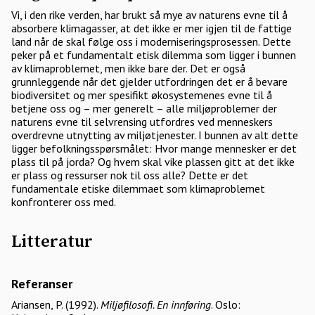
Vi, i den rike verden, har brukt så mye av naturens evne til å
absorbere klimagasser, at det ikke er mer igjen til de fattige
land når de skal følge oss i moderniseringsprosessen. Dette
peker på et fundamentalt etisk dilemma som ligger i bunnen
av klimaproblemet, men ikke bare der. Det er også
grunnleggende når det gjelder utfordringen det er å bevare
biodiversitet og mer spesifikt økosystemenes evne til å
betjene oss og – mer generelt – alle miljøproblemer der
naturens evne til selvrensing utfordres ved menneskers
overdrevne utnytting av miljøtjenester. I bunnen av alt dette
ligger befolkningsspørsmålet: Hvor mange mennesker er det
plass til på jorda? Og hvem skal vike plassen gitt at det ikke
er plass og ressurser nok til oss alle? Dette er det
fundamentale etiske dilemmaet som klimaproblemet
konfronterer oss med.
Litteratur
Referanser
Ariansen, P. (1992).
Miljøfilosofi. En innføring
. Oslo: