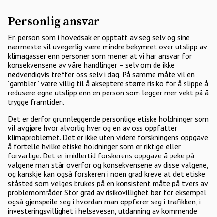
Personlig ansvar
En person som i hovedsak er opptatt av seg selv og sine
nærmeste vil uvegerlig være mindre bekymret over utslipp av
klimagasser enn personer som mener at vi har ansvar for
konsekvensene av våre handlinger – selv om de ikke
nødvendigvis treffer oss selv i dag. På samme måte vil en
”gambler” være villig til å akseptere større risiko for å slippe å
redusere egne utslipp enn en person som legger mer vekt på å
trygge framtiden.
Det er derfor grunnleggende personlige etiske holdninger som
vil avgjøre hvor alvorlig hver og en av oss oppfatter
klimaproblemet. Det er ikke uten videre forskningens oppgave
å fortelle hvilke etiske holdninger som er riktige eller
forvarlige. Det er imidlertid forskerens oppgave å peke på
valgene man står overfor og konsekvensene av disse valgene,
og kanskje kan også forskeren i noen grad kreve at det etiske
ståsted som velges brukes på en konsistent måte på tvers av
problemområder. Stor grad av risikovillighet bør for eksempel
også gjenspeile seg i hvordan man oppfører seg i trafikken, i
investeringsvillighet i helsevesen, utdanning av kommende