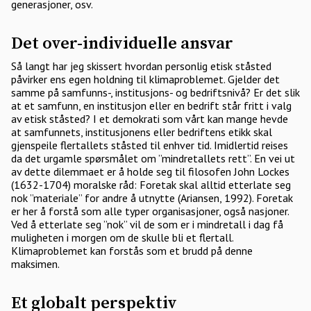
generasjoner, osv.
Det over-individuelle ansvar
Så langt har jeg skissert hvordan personlig etisk ståsted
påvirker ens egen holdning til klimaproblemet. Gjelder det
samme på samfunns-, institusjons- og bedriftsnivå? Er det slik
at et samfunn, en institusjon eller en bedrift står fritt i valg
av etisk ståsted? I et demokrati som vårt kan mange hevde
at samfunnets, institusjonens eller bedriftens etikk skal
gjenspeile flertallets ståsted til enhver tid. Imidlertid reises
da det urgamle spørsmålet om ”mindretallets rett”. En vei ut
av dette dilemmaet er å holde seg til filosofen John Lockes
(1632-1704) moralske råd: Foretak skal alltid etterlate seg
nok ”materiale” for andre å utnytte (Ariansen, 1992). Foretak
er her å forstå som alle typer organisasjoner, også nasjoner.
Ved å etterlate seg ”nok” vil de som er i mindretall i dag få
muligheten i morgen om de skulle bli et flertall.
Klimaproblemet kan forstås som et brudd på denne
maksimen.
Et globalt perspektiv