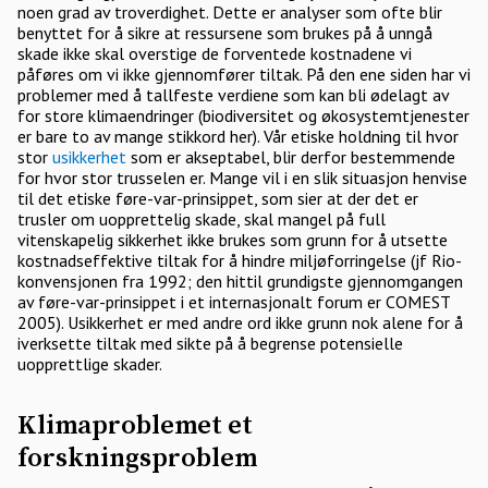
noen grad av troverdighet. Dette er analyser som ofte blir
benyttet for å sikre at ressursene som brukes på å unngå
skade ikke skal overstige de forventede kostnadene vi
påføres om vi ikke gjennomfører tiltak. På den ene siden har vi
problemer med å tallfeste verdiene som kan bli ødelagt av
for store klimaendringer (biodiversitet og økosystemtjenester
er bare to av mange stikkord her). Vår etiske holdning til hvor
stor
usikkerhet
som er akseptabel, blir derfor bestemmende
for hvor stor trusselen er. Mange vil i en slik situasjon henvise
til det etiske føre-var-prinsippet, som sier at der det er
trusler om uopprettelig skade, skal mangel på full
vitenskapelig sikkerhet ikke brukes som grunn for å utsette
kostnadseffektive tiltak for å hindre miljøforringelse (jf Rio-
konvensjonen fra 1992; den hittil grundigste gjennomgangen
av føre-var-prinsippet i et internasjonalt forum er COMEST
2005). Usikkerhet er med andre ord ikke grunn nok alene for å
iverksette tiltak med sikte på å begrense potensielle
uopprettlige skader.
Klimaproblemet et
forskningsproblem