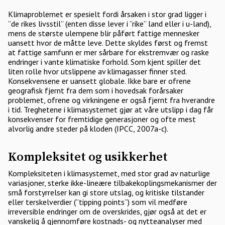
Klimaproblemet er spesielt fordi årsaken i stor grad ligger i
”de rikes livsstil” (enten disse lever i ”rike” land eller i u-land),
mens de største ulempene blir påført fattige mennesker
uansett hvor de måtte leve. Dette skyldes først og fremst
at fattige samfunn er mer sårbare for ekstremvær og raske
endringer i vante klimatiske forhold. Som kjent spiller det
liten rolle hvor utslippene av klimagasser finner sted.
Konsekvensene er uansett globale. Ikke bare er ofrene
geografisk fjernt fra dem som i hovedsak forårsaker
problemet, ofrene og virkningene er også fjernt fra hverandre
i tid. Treghetene i klimasystemet gjør at våre utslipp i dag får
konsekvenser for fremtidige generasjoner og ofte mest
alvorlig andre steder på kloden (IPCC, 2007a-c).
Kompleksitet og usikkerhet
Kompleksiteten i klimasystemet, med stor grad av naturlige
variasjoner, sterke ikke-lineære tilbakekoplingsmekanismer der
små forstyrrelser kan gi store utslag, og kritiske tilstander
eller terskelverdier (”tipping points”) som vil medføre
irreversible endringer om de overskrides, gjør også at det er
vanskelig å gjennomføre kostnads- og nytteanalyser med