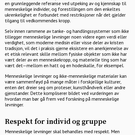
en grunnleggende referanse ved utpeking av og kjennskap til
menneskelige individer, og forestillingen om den enkeltes
ukrenkelighet er forbundet med restriksjoner når det gjelder
tilgang til vedkommendes kropp.
Selv innen rammene av tanke- og handlingssystemer som ikke
tillegger menneskelige levninger noen videre egen verdi eller
verdighet, som moderne medisin eller visse deler av kristen
tradisjon, vil det i praksis gjerne eksistere en anerkjennelse av
et etisk relevant skille mellom fysiske objekter som ikke har
vært deler av en menneskekropp, og materielle ting som har
vært det—mellom en hatt og en hodeskalle, for eksempel.
Menneskelige levninger og ikke-menneskelige materialer kan
være sammenføyd på mange måter i forskjellige kulturer,
enten det dreier seg om proteser, kunsthåndverk eller andre
gjenstander. Dette kompliserer bildet ved vurderingen av
hvordan man bør gå frem ved forskning på menneskelige
levninger.
Respekt for individ og gruppe
Menneskelige levninger skal behandles med respekt. Men