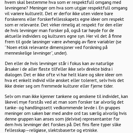
hvem skal bestemme hva som er respektfull omgang med
levningene? Meninger om hva som utgjør respektfull omgang
vil variere kulturelt. Det er derfor ikke uten videre bare
forskerens eller forskerfellesskapets egne ideer om respekt
som er relevante. Det virker rimelig at respekt for den eller
de hvis levninger man forsker på, også tar høyde for de
aktuelle individers og kulturers egne syn. Her vil det å finne
frem til gode løsninger være avhengig av flere variabler (se
”Noen etisk relevante dimensjoner ved forskning på
menneskelige levninger”, under).
Den eller de hvis levninger står i fokus kan av naturlige
årsaker i de aller fleste tilfeller ikke selv direkte bidra i
dialogen. Det er ikke ofte vi har helt klare og sikre ideer om
hva et enkelt individ ville ønsket eller tolerert, selv hvis det
ikke dreier seg om fremmede kulturer eller fjerne tider.
Selv om man ikke kjenner tankene og ønskene til individet, kan
likevel mye forstås ved at man som forsker tar alvorlig det
tanke- og handlingssett vedkommende levde i. En gruppes
meninger om saken bør med andre ord tas særlig alvorlig hvis
denne gruppen kan anses som (delvise) representanter for
dem hvis levninger det forskes på. Det fins flere typer slike
fellesskap—religiøse, slektsbaserte og etniske.