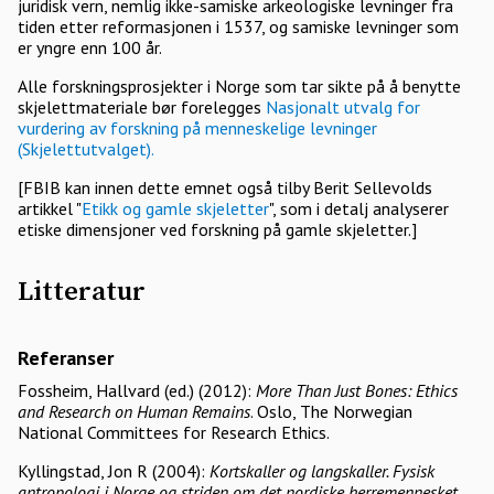
juridisk vern, nemlig ikke-samiske arkeologiske levninger fra
tiden etter reformasjonen i 1537, og samiske levninger som
er yngre enn 100 år.
Alle forskningsprosjekter i Norge som tar sikte på å benytte
skjelettmateriale bør forelegges
Nasjonalt utvalg for
vurdering av forskning på menneskelige levninger
(Skjelettutvalget).
[FBIB kan innen dette emnet også tilby Berit Sellevolds
artikkel "
Etikk og gamle skjeletter
", som i detalj analyserer
etiske dimensjoner ved forskning på gamle skjeletter.]
Litteratur
Referanser
Fossheim, Hallvard (ed.) (2012):
More Than Just Bones: Ethics
and Research on Human Remains
. Oslo, The Norwegian
National Committees for Research Ethics.
Kyllingstad, Jon R (2004):
Kortskaller og langskaller. Fysisk
antropologi i Norge og striden om det nordiske herremennesket
.