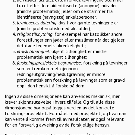
fra et eller flere uidentifiserte (anonyme) individer
(mindre problematisk), eller om de stammer fra
identifiserte (navngitte) enkeltpersoner;
levningenes datering
, dvs. hvor gamle levningene er
(mindre problematisk med økt alder);
religiøs tilknytning
, for eksempel har katolikker andre
forestillinger enn jøder eller muslimer når det gjelder
det døde legemets ukrenkelighet ;
etnisk tilhørighet:
ukjent tilhørighet er mindre
problematisk enn kjent tilhørighet;
forskningsprosjektets begrunnelse:
forskning på levninger
som er fremkommet gjennom
redningsutgravning/nødutgravning er mindre
problematisk enn forskning på levninger som er gravd
opp i den hensikt å forske på dem.
Ingen av disse dimensjonene kan anvendes mekanisk, men
krever skjønnsutøvelse i hvert tilfelle. Og til alle disse
dimensjonene bør også legges verdien av det konkrete
forskningsprosjektet: Formålet med prosjektet, og hva man
kan vente å komme frem til av resultater, er også relevant
for en forsvarlig avveining av de forskjellige hensyn.