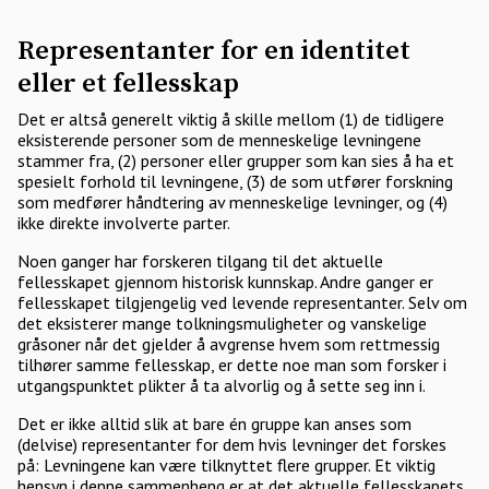
Representanter for en identitet
eller et fellesskap
Det er altså generelt viktig å skille mellom (1) de tidligere
eksisterende personer som de menneskelige levningene
stammer fra, (2) personer eller grupper som kan sies å ha et
spesielt forhold til levningene, (3) de som utfører forskning
som medfører håndtering av menneskelige levninger, og (4)
ikke direkte involverte parter.
Noen ganger har forskeren tilgang til det aktuelle
fellesskapet gjennom historisk kunnskap. Andre ganger er
fellesskapet tilgjengelig ved levende representanter. Selv om
det eksisterer mange tolkningsmuligheter og vanskelige
gråsoner når det gjelder å avgrense hvem som rettmessig
tilhører samme fellesskap, er dette noe man som forsker i
utgangspunktet plikter å ta alvorlig og å sette seg inn i.
Det er ikke alltid slik at bare én gruppe kan anses som
(delvise) representanter for dem hvis levninger det forskes
på: Levningene kan være tilknyttet flere grupper. Et viktig
hensyn i denne sammenheng er at det aktuelle fellesskapets