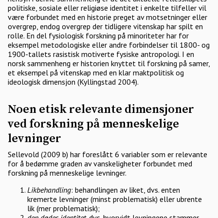
politiske, sosiale eller religiøse identitet i enkelte tilfeller vil
være forbundet med en historie preget av motsetninger eller
overgrep, endog overgrep der tidligere vitenskap har spilt en
rolle. En del fysiologisk forskning på minoriteter har for
eksempel metodologiske eller andre forbindelser til 1800- og
1900-tallets rasistisk motiverte fysiske antropologi. I en
norsk sammenheng er historien knyttet til forskning på samer,
et eksempel på vitenskap med en klar maktpolitisk og
ideologisk dimensjon (Kyllingstad 2004).
Noen etisk relevante dimensjoner
ved forskning på menneskelige
levninger
Sellevold (2009 b) har foreslått 6 variabler som er relevante
for å bedømme graden av vanskeligheter forbundet med
forskning på menneskelige levninger.
Likbehandling
: behandlingen av liket, dvs. enten
kremerte levninger (minst problematisk) eller ubrente
lik (mer problematisk);
den dødes identitet,
dvs. hvorvidt levningene stammer