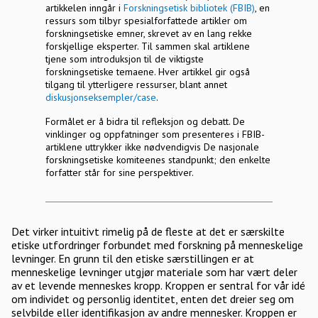
artikkelen inngår i
Forskningsetisk bibliotek (FBIB)
, en
ressurs som tilbyr spesialforfattede artikler om
forskningsetiske emner, skrevet av en lang rekke
forskjellige eksperter. Til sammen skal artiklene
tjene som introduksjon til de viktigste
forskningsetiske temaene. Hver artikkel gir også
tilgang til ytterligere ressurser, blant annet
diskusjonseksempler/case
.
Formålet er å bidra til refleksjon og debatt. De
vinklinger og oppfatninger som presenteres i FBIB-
artiklene uttrykker ikke nødvendigvis De nasjonale
forskningsetiske komiteenes standpunkt; den enkelte
forfatter står for sine perspektiver.
Det virker intuitivt rimelig på de fleste at det er særskilte
etiske utfordringer forbundet med forskning på menneskelige
levninger. En grunn til den etiske særstillingen er at
menneskelige levninger utgjør materiale som har vært deler
av et levende menneskes kropp. Kroppen er sentral for vår idé
om individet og personlig identitet, enten det dreier seg om
selvbilde eller identifikasjon av andre mennesker. Kroppen er