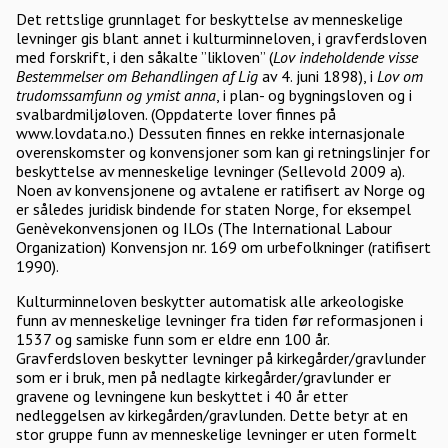
Det rettslige grunnlaget for beskyttelse av menneskelige
levninger gis blant annet i kulturminneloven, i gravferdsloven
med forskrift, i den såkalte ”likloven” (
Lov indeholdende visse
Bestemmelser om Behandlingen af Lig
av 4. juni 1898), i
Lov om
trudomssamfunn og ymist anna
, i plan- og bygningsloven og i
svalbardmiljøloven. (Oppdaterte lover finnes på
www.lovdata.no.) Dessuten finnes en rekke internasjonale
overenskomster og konvensjoner som kan gi retningslinjer for
beskyttelse av menneskelige levninger (Sellevold 2009 a).
Noen av konvensjonene og avtalene er ratifisert av Norge og
er således juridisk bindende for staten Norge, for eksempel
Genèvekonvensjonen og ILOs (The International Labour
Organization) Konvensjon nr. 169 om urbefolkninger (ratifisert
1990).
Kulturminneloven beskytter automatisk alle arkeologiske
funn av menneskelige levninger fra tiden før reformasjonen i
1537 og samiske funn som er eldre enn 100 år.
Gravferdsloven beskytter levninger på kirkegårder/gravlunder
som er i bruk, men på nedlagte kirkegårder/gravlunder er
gravene og levningene kun beskyttet i 40 år etter
nedleggelsen av kirkegården/gravlunden. Dette betyr at en
stor gruppe funn av menneskelige levninger er uten formelt