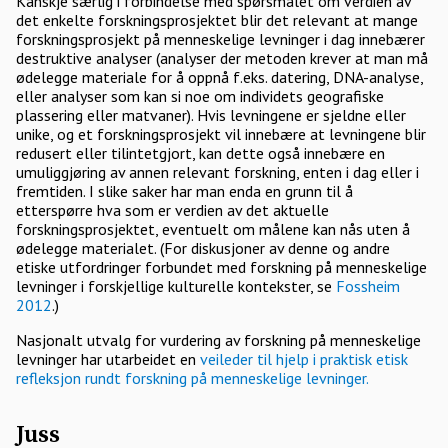
Kanskje særlig i forbindelse med spørsmålet om verdien av
det enkelte forskningsprosjektet blir det relevant at mange
forskningsprosjekt på menneskelige levninger i dag innebærer
destruktive analyser (analyser der metoden krever at man må
ødelegge materiale for å oppnå f.eks. datering, DNA-analyse,
eller analyser som kan si noe om individets geografiske
plassering eller matvaner). Hvis levningene er sjeldne eller
unike, og et forskningsprosjekt vil innebære at levningene blir
redusert eller tilintetgjort, kan dette også innebære en
umuliggjøring av annen relevant forskning, enten i dag eller i
fremtiden. I slike saker har man enda en grunn til å
etterspørre hva som er verdien av det aktuelle
forskningsprosjektet, eventuelt om målene kan nås uten å
ødelegge materialet. (For diskusjoner av denne og andre
etiske utfordringer forbundet med forskning på menneskelige
levninger i forskjellige kulturelle kontekster, se
Fossheim
2012
.)
Nasjonalt utvalg for vurdering av forskning på menneskelige
levninger har utarbeidet en
veileder til hjelp i praktisk etisk
refleksjon rundt forskning på menneskelige levninger.
Juss