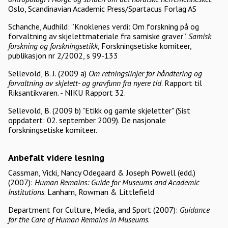
Oslo, Scandinavian Academic Press/Spartacus Forlag AS
Schanche, Audhild: ”Knoklenes verdi: Om forskning på og
forvaltning av skjelettmateriale fra samiske graver”.
Samisk
forskning og forskningsetikk
, Forskningsetiske komiteer,
publikasjon nr 2/2002, s 99-133
Sellevold, B. J. (2009 a)
Om retningslinjer for håndtering og
forvaltning av skjelett- og gravfunn fra nyere tid
. Rapport til
Riksantikvaren. - NIKU Rapport 32.
Sellevold, B. (2009 b) "Etikk og gamle skjeletter" (Sist
oppdatert: 02. september 2009). De nasjonale
forskningsetiske komiteer.
Anbefalt videre lesning
Cassman, Vicki, Nancy Odegaard & Joseph Powell (edd.)
(2007):
Human Remains: Guide for Museums and Academic
Institutions
. Lanham, Rowman & Littlefield
Department for Culture, Media, and Sport (2007):
Guidance
for the Care of Human Remains in Museums
.