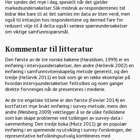
Her syndes det mye i dag, spesielt når det gjelder
markedsundersøkelser. Slik misbruk av respondentenes tid
bidrar ikke bare til at det samles inn data av liten verdi, men
også til irritasjon hos respondentene og dermed fare for
redusert vilje til å delta også i seriøse spørreundersøkelser
om viktige samfunnsspørsmål.
Kommentar til litteratur
Den første av de tre norske bøkene (Haraldsen, 1999) er en
innføring i intervjuundersøkelser, den andre (Hellevik 2002) en
innføring i samfunnsvitenskapelig metode generelt, og den
tredje (Hellevik 2011) en bok som gir en rekke eksempler på
hvordan intervjuundersøkelser feiltolkes og noen ganger
direkte forvrenges når de presenteres i mediene.
Av de tre engelske titlene er den første (Fowler 2014) en
kortfattet mye brukt innføring i survey-metode, mens den
andre (Weisberg 2009) vektlegger å se de ulike feilkildene
som kan skape problemer ved tolkingen av survey-data i
sammenheng. Den tredje boka (Mutz 2011) gir en populær
innføring i en spennende ny utvikling i survey-forskningen, der
representative befolkningsutvalg kombineres med