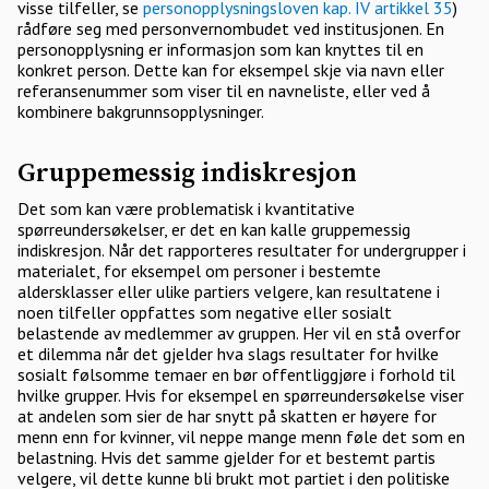
visse tilfeller, se
personopplysningsloven kap. IV artikkel 35
)
rådføre seg med personvernombudet ved institusjonen. En
personopplysning er informasjon som kan knyttes til en
konkret person. Dette kan for eksempel skje via navn eller
referansenummer som viser til en navneliste, eller ved å
kombinere bakgrunnsopplysninger.
Gruppemessig indiskresjon
Det som kan være problematisk i kvantitative
spørreundersøkelser, er det en kan kalle gruppemessig
indiskresjon. Når det rapporteres resultater for undergrupper i
materialet, for eksempel om personer i bestemte
aldersklasser eller ulike partiers velgere, kan resultatene i
noen tilfeller oppfattes som negative eller sosialt
belastende av medlemmer av gruppen. Her vil en stå overfor
et dilemma når det gjelder hva slags resultater for hvilke
sosialt følsomme temaer en bør offentliggjøre i forhold til
hvilke grupper. Hvis for eksempel en spørreundersøkelse viser
at andelen som sier de har snytt på skatten er høyere for
menn enn for kvinner, vil neppe mange menn føle det som en
belastning. Hvis det samme gjelder for et bestemt partis
velgere, vil dette kunne bli brukt mot partiet i den politiske