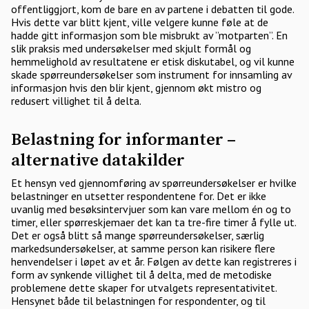
offentliggjort, kom de bare en av partene i debatten til gode.
Hvis dette var blitt kjent, ville velgere kunne føle at de
hadde gitt informasjon som ble misbrukt av ”motparten”. En
slik praksis med undersøkelser med skjult formål og
hemmelighold av resultatene er etisk diskutabel, og vil kunne
skade spørreundersøkelser som instrument for innsamling av
informasjon hvis den blir kjent, gjennom økt mistro og
redusert villighet til å delta.
Belastning for informanter –
alternative datakilder
Et hensyn ved gjennomføring av spørreundersøkelser er hvilke
belastninger en utsetter respondentene for. Det er ikke
uvanlig med besøksintervjuer som kan vare mellom én og to
timer, eller spørreskjemaer det kan ta tre-fire timer å fylle ut.
Det er også blitt så mange spørreundersøkelser, særlig
markedsundersøkelser, at samme person kan risikere flere
henvendelser i løpet av et år. Følgen av dette kan registreres i
form av synkende villighet til å delta, med de metodiske
problemene dette skaper for utvalgets representativitet.
Hensynet både til belastningen for respondenter, og til