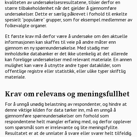
kvaliteten av undersøkelsesresultatene, tilsier derfor en
større tilbakeholdenhet når det gjelder å gjennomføre
undersøkelser. Dette er særlig påkrevet i forhold til enkelte
spesielt ”populære” grupper, som for eksempel medlemmer av
folkevalgte organer.
Et første krav må derfor være å undersøke om den aktuelle
informasjonen kan skaffes til veie på andre måter enn
gjennom en ny spørreundersøkelse. Med stadig mer
innholdsrike databanker er det ikke utenkelig at det allerede
kan foreligge undersøkelser med relevant materiale. En annen
mulighet kan være å utnytte andre typer datakilder, som
offentlige registre eller statistikk, eller ulike typer skriftlig
materiale.
Krav om relevans og meningsfullhet
For å unngå unødig belastning av respondenter, og hindre at
denne viktige kilden for data tørker inn, må en unngå å
gjennomføre spørreundersøkelser om forhold som
respondentene helt mangler erfaring med, og derfor opplever
som spørsmål som er irrelevante og lite meningsfyllte.
Resultatet er at de unnlater å svare eller svarer helt tilfeldig.