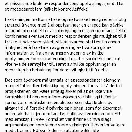
et misvisende bilde av respondentens oppfatninger, er dette
et metodeproblem (såkalt kontrolleffekt).
I avveiningen mellom etiske og metodiske hensyn er en mulig
strategi å vente med å gi opplysninger en er redd kan påvirke
respondenten til etter at intervjuingen er gjennomført. Dette
kombineres eventuelt med at respondenten gis mulighet til å
trekke tilbake samtykket, slik at svarene slettes. En annen
mulighet er å foreta en avgrensning av hva som gis av
informasjon ut fra en nærmere vurdering av hvilke
opplysninger som er nødvendige for at respondentene skal
vite hva de samtykker til, samt av hvilke opplysninger en
mener kan ha betydning for deres villighet til å delta.
Det som åpenbart må unngås, er at respondenter gjennom
mangelfulle eller feilaktige opplysninger ”lures” til å delta i
prosjekter en kan være rimelig sikker på at de ikke ville
samtykket til dersom informasjonen var blitt gitt. Dette
kunne være politiske undersøkelser som skal brukes av
aktører til å forsøke å påvirke opinionen, som for eksempel
undersøkelser gjennomført før folkeavstemningen om EU-
medlemskap i 1994. Formålet var å finne ut hva slags
argumentasjon som kunne være virkningsfull overfor velgere
med et annet EU-syn. Siden resultatene ikke ble