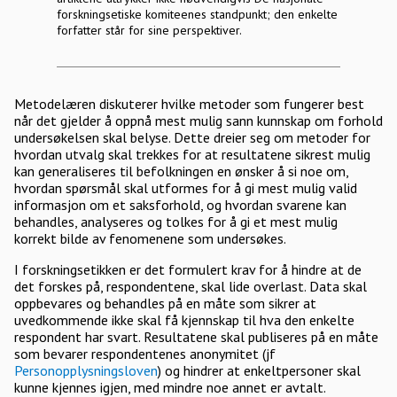
forskningsetiske komiteenes standpunkt; den enkelte
forfatter står for sine perspektiver.
Metodelæren diskuterer hvilke metoder som fungerer best
når det gjelder å oppnå mest mulig sann kunnskap om forhold
undersøkelsen skal belyse. Dette dreier seg om metoder for
hvordan utvalg skal trekkes for at resultatene sikrest mulig
kan generaliseres til befolkningen en ønsker å si noe om,
hvordan spørsmål skal utformes for å gi mest mulig valid
informasjon om et saksforhold, og hvordan svarene kan
behandles, analyseres og tolkes for å gi et mest mulig
korrekt bilde av fenomenene som undersøkes.
I forskningsetikken er det formulert krav for å hindre at de
det forskes på, respondentene, skal lide overlast. Data skal
oppbevares og behandles på en måte som sikrer at
uvedkommende ikke skal få kjennskap til hva den enkelte
respondent har svart. Resultatene skal publiseres på en måte
som bevarer respondentenes anonymitet (jf
Personopplysningsloven
) og hindrer at enkeltpersoner skal
kunne kjennes igjen, med mindre noe annet er avtalt.