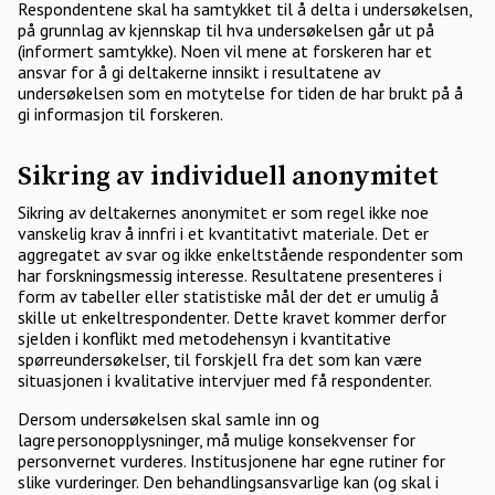
Respondentene skal ha samtykket til å delta i undersøkelsen,
på grunnlag av kjennskap til hva undersøkelsen går ut på
(informert samtykke). Noen vil mene at forskeren har et
ansvar for å gi deltakerne innsikt i resultatene av
undersøkelsen som en motytelse for tiden de har brukt på å
gi informasjon til forskeren.
Sikring av individuell anonymitet
Sikring av deltakernes anonymitet er som regel ikke noe
vanskelig krav å innfri i et kvantitativt materiale. Det er
aggregatet av svar og ikke enkeltstående respondenter som
har forskningsmessig interesse. Resultatene presenteres i
form av tabeller eller statistiske mål der det er umulig å
skille ut enkeltrespondenter. Dette kravet kommer derfor
sjelden i konflikt med metodehensyn i kvantitative
spørreundersøkelser, til forskjell fra det som kan være
situasjonen i kvalitative intervjuer med få respondenter.
Dersom undersøkelsen skal samle inn og
lagre personopplysninger, må mulige konsekvenser for
personvernet vurderes. Institusjonene har egne rutiner for
slike vurderinger. Den behandlingsansvarlige kan (og skal i