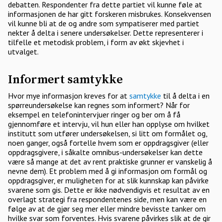
debatten. Respondenter fra dette partiet vil kunne føle at
informasjonen de har gitt forskeren misbrukes. Konsekvensen
vil kunne bli at de og andre som sympatiserer med partiet
nekter å delta i senere undersøkelser. Dette representerer i
tilfelle et metodisk problem, i form av økt skjevhet i
utvalget.
Informert samtykke
Hvor mye informasjon kreves for at
samtykke
til å delta i en
spørreundersøkelse kan regnes som informert? Når for
eksempel en telefonintervjuer ringer og ber om å få
gjennomføre et intervju, vil hun eller han opplyse om hvilket
institutt som utfører undersøkelsen, si litt om formålet og,
noen ganger, også fortelle hvem som er oppdragsgiver (eller
oppdragsgivere, i såkalte omnibus-undersøkelser kan dette
være så mange at det av rent praktiske grunner er vanskelig å
nevne dem). Et problem med å gi informasjon om formål og
oppdragsgiver, er muligheten for at slik kunnskap kan påvirke
svarene som gis. Dette er ikke nødvendigvis et resultat av en
overlagt strategi fra respondentenes side, men kan være en
følge av at de gjør seg mer eller mindre bevisste tanker om
hvilke svar som forventes. Hvis svarene påvirkes slik at de gir