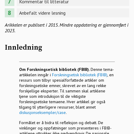
Kommentar til litteratur
Anbefalt videre lesning
Arikkelen er publisert i 2015. Mindre oppdatering er gjennomført i
2023.
Innledning
Om Forskningsetisk bibliotek (FBIB).
Denne tema-
artikkelen inngår i
Forskningsetisk bibliotek (FBIB)
, en
ressurs som tilbyr spesialforfattede artikler om
forskningsetiske emner, skrevet av en lang rekke
forskjellige eksperter. Til sammen skal artiklene
tjene som introduksjon til de viktigste
forskningsetiske temaene. Hver artikkel gir også
tilgang til ytterligere ressurser, blant annet
diskusjonseksempler/case
.
Formålet er å bidra til refleksjon og debatt. De
vinklinger og oppfatninger som presenteres i FBIB-
artiklene uttrykker ikke nødvendigvis De nasjonale