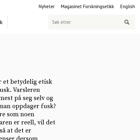
Nyheter
Magasinet Forskningsetikk
English
Søk
ek
etter
et betydelig etisk
usk. Varsleren
 mest på seg selv og
 man oppdager fusk?
fare som noen
en er reell, vil det
så at det er
kvenser dersom