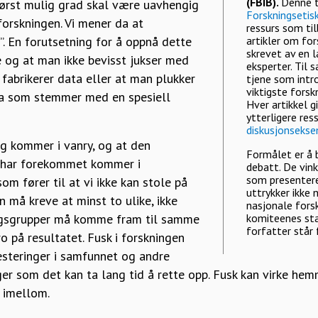
(FBIB).
Denne t
størst mulig grad skal være uavhengig
Forskningsetisk
forskningen. Vi mener da at
ressurs som ti
e”. En forutsetning for å oppnå dette
artikler om for
skrevet av en l
e og at man ikke bevisst jukser med
eksperter. Til 
fabrikerer data eller at man plukker
tjene som intro
viktigste fors
ta som stemmer med en spesiell
Hver artikkel gi
ytterligere res
diskusjonsekse
ing kommer i vanry, og at den
Formålet er å b
t har forekommet kommer i
debatt. De vin
som presentere
som fører til at vi ikke kan stole på
uttrykker ikke
 må kreve at minst to ulike, ikke
nasjonale fors
ngsgrupper må komme fram til samme
komiteenes sta
forfatter står 
ro på resultatet. Fusk i forskningen
vesteringer i samfunnet og andre
er som det kan ta lang tid å rette opp. Fusk kan virke h
 imellom.