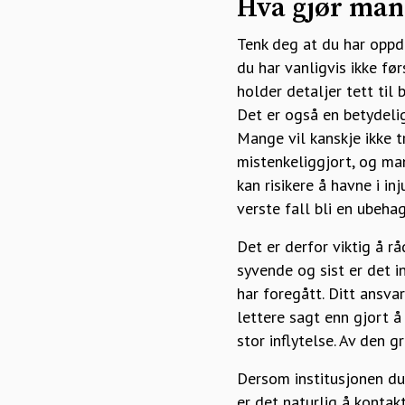
Hva gjør man
Tenk deg at du har oppd
du har vanligvis ikke fø
holder detaljer tett til
Det er også en betydelig
Mange vil kanskje ikke t
mistenkeliggjort, og man
kan risikere å havne i i
verste fall bli en ubeh
Det er derfor viktig å r
syvende og sist er det i
har foregått. Ditt ansva
lettere sagt enn gjort å 
stor inflytelse. Av den 
Dersom institusjonen du
er det naturlig å konta