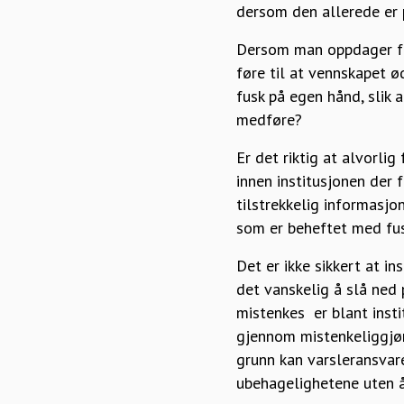
dersom den allerede er p
Dersom man oppdager fus
føre til at vennskapet ø
fusk på egen hånd, slik
medføre?
Er det riktig at alvorli
innen institusjonen der 
tilstrekkelig informasjo
som er beheftet med fus
Det er ikke sikkert at in
det vanskelig å slå ned
mistenkes er blant inst
gjennom mistenkeliggjøre
grunn kan varsleransvare
ubehagelighetene uten å