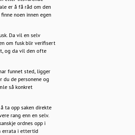
rale er å få råd om den
å finne noen innen egen
sk. Da vil en selv
 om fusk blir verifisert
t, og da vil den ofte
har funnet sted, ligger
er du de personene og
amle så konkret
å ta opp saken direkte
ere rang enn en selv.
kanskje ordnes opp i
 errata i ettertid