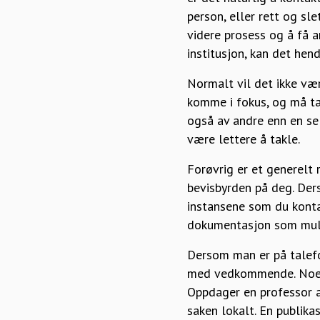
person, eller rett og sl
videre prosess og å få a
institusjon, kan det he
Normalt vil det ikke vær
komme i fokus, og må ta
også av andre enn en sel
være lettere å takle.
Forøvrig er et generelt
bevisbyrden på deg. Der
instansene som du kontak
dokumentasjon som muli
Dersom man er på talefo
med vedkommende. Noe sl
Oppdager en professor a
saken lokalt. En publika