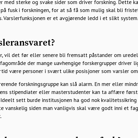
 med sterke og svake sider som driver forskning. Dette ka
 fusk i forskningen, for at så få som mulig skal bli fristet 
s. Varslerfunksjonen er et avgjørende ledd i et slikt system
sleransvaret?
, vil det før eller senere bli fremsatt påstander om uredeli
t fagområde der mange uavhengige forskergrupper driver l
rtid være personer i svært ulike posisjoner som varsler om
rrerende forskningsgruppe kan slå alarm. En mer eller mind
rens stipendiater eller masterstudenter kan ta affære først.
. Ideelt sett burde institusjonen ha god nok kvalitetssikring
ofte vanskelig siden man vanligvis skal være godt inni et fa
.