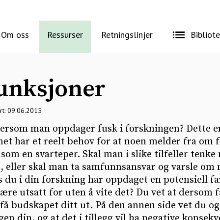
Om oss
Ressurser
Retningslinjer
Bibliot
funksjoner
rt: 09.06.2015
ersom man oppdager fusk i forskningen? Dette er 
t har et reelt behov for at noen melder fra om f
som en svarteper. Skal man i slike tilfeller tenke
 eller skal man ta samfunnsansvar og varsle om
is du i din forskning har oppdaget en potensiell 
re utsatt for uten å vite det? Du vet at dersom far
få budskapet ditt ut. På den annen side vet du og
gen din, og at det i tillegg vil ha negative konse