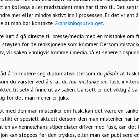
ett en kollega eller medstudent man har tiltro til. Det sent
ndre mer eller mindre aktivt inn i prosessen. Er det vrient 
nde at man bør kontakte
Granskningsutvalget
.
e lurt å gå direkte til presse/media med en mistanke om fu
 støyten for de reaksjonene som kommer. Dersom mistanken
v, vil saken vanligvis komme i media på et senere tidspunk
 råd å formulere seg diplomatisk. Dersom du
påstår
at fusk 
som du varsler ved å si at du
har mistanke om
fusk, inviter
ter, til selv å finne ut av saken. Uansett er det viktig å s
g for det man mener er juks.
t med den man mistenker om fusk, kan det være en tanke 
ikt er spesielt aktuelt dersom den man mistenker har lav
t en av hennes/hans stipendiater driver med fusk, kan det 
sjon kan stoppes før den trykkes, eller man kan publisere en