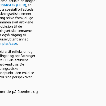
ema-artikkelen inngår i
 bibliotek (FBIB)
, en
lbyr spesialforfattede
skningsetiske emner,
ang rekke forskjellige
sammen skal artiklene
duksjon til de
kningsetiske temaene.
r også tilgang til
surser, blant annet
mpler/case
.
idra til refleksjon og
klinger og oppfatninger
s i FBIB-artiklene
 nødvendigvis De
kningsetiske
ndpunkt; den enkelte
for sine perspektiver.
emmende på åpenhet og