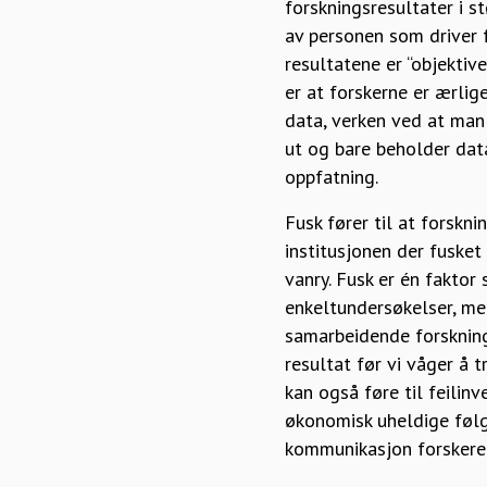
forskningsresultater i 
av personen som driver 
resultatene er “objektiv
er at forskerne er ærlig
data, verken ved at man 
ut og bare beholder da
oppfatning.
Fusk fører til at forskn
institusjonen der fuske
vanry. Fusk er én faktor 
enkeltundersøkelser, men
samarbeidende forskni
resultat før vi våger å t
kan også føre til feilin
økonomisk uheldige følg
kommunikasjon forskere