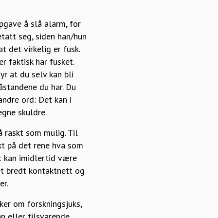
gave å slå alarm, for
etatt seg, siden han/hun
 det virkelig er fusk.
r faktisk har fusket.
yr at du selv kan bli
påstandene du har. Du
andre ord: Det kan i
egne skuldre.
 raskt som mulig. Til
akt på det rene hva som
t kan imidlertid være
 et bredt kontaktnett og
er.
ker om forskningsjuks,
n eller tilsvarende