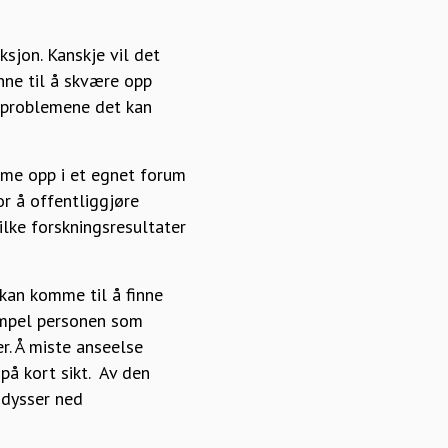
sjon. Kanskje vil det
nne til å skvære opp
e problemene det kan
omme opp i et egnet forum
or å offentliggjøre
ilke forskningsresultater
n kan komme til å finne
empel personen som
r. Å miste anseelse
 på kort sikt. Av den
 dysser ned