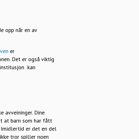
dde opp når en av
oven
er
onen. Det er også viktig
 institusjon kan
e avveininger. Dine
t at barn som har fått
 Imidlertid er det en del
ikke tror spiller noen