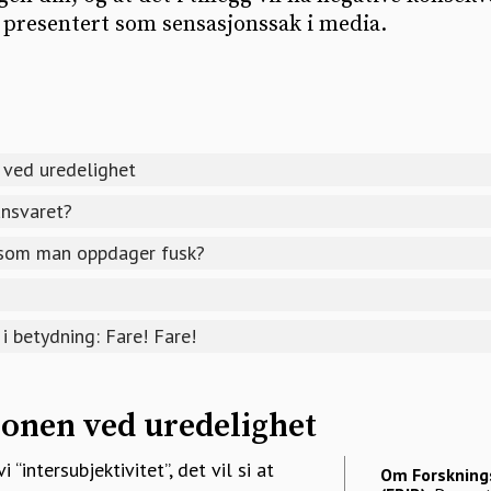
 presentert som sensasjonssak i media.
 ved uredelighet
ansvaret?
som man oppdager fusk?
i betydning: Fare! Fare!
jonen ved uredelighet
i “intersubjektivitet”, det vil si at
Om Forsknings