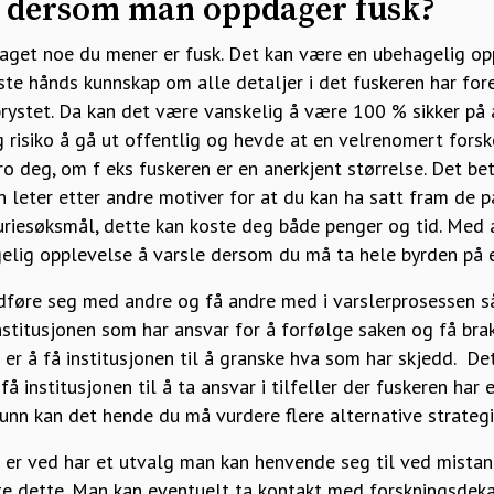
 dersom man oppdager fusk?
aget noe du mener er fusk. Det kan være en ubehagelig opp
rste hånds kunnskap om alle detaljer i det fuskeren har for
 brystet. Da kan det være vanskelig å være 100 % sikker på at
 risiko å gå ut offentlig og hevde at en velrenomert forske
ro deg, om f eks fuskeren er en anerkjent størrelse. Det bet
 leter etter andre motiver for at du kan ha satt fram de 
njuriesøksmål, dette kan koste deg både penger og tid. Med 
agelig opplevelse å varsle dersom du må ta hele byrden på 
ådføre seg med andre og få andre med i varslerprosessen så
nstitusjonen som har ansvar for å forfølge saken og få br
r er å få institusjonen til å granske hva som har skjedd. De
få institusjonen til å ta ansvar i tilfeller der fuskeren har
grunn kan det hende du må vurdere flere alternative strategi
 er ved har et utvalg man kan henvende seg til ved mistan
kte dette. Man kan eventuelt ta kontakt med forskningsdeka