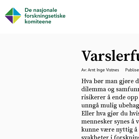
Varsler
Av: Arnt Inge Vistnes
Publise
Hva bør man gjøre d
dilemma og samfunne
risikerer å ende opp 
unngå mulig ubehag,
Eller hva gjør du hv
mennesker synes å væ
kunne være nyttig å 
svakheter i forsknin