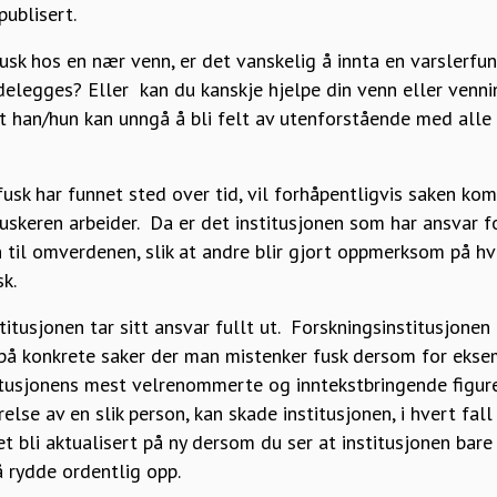
ublisert.
k hos en nær venn, er det vanskelig å innta en varslerfunk
delegges? Eller kan du kanskje hjelpe din venn eller venni
 at han/hun kan unngå å bli felt av utenforstående med all
g fusk har funnet sted over tid, vil forhåpentligvis saken k
fuskeren arbeider. Da er det institusjonen som har ansvar f
n til omverdenen, slik at andre blir gjort oppmerksom på hv
k.
stitusjonen tar sitt ansvar fullt ut. Forskningsinstitusjone
 på konkrete saker der man mistenker fusk dersom for eks
itusjonens mest velrenommerte og inntekstbringende figure
lse av en slik person, kan skade institusjonen, i hvert fall
t bli aktualisert på ny dersom du ser at institusjonen bare
 rydde ordentlig opp.