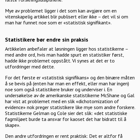
Mye av problemet ligger i det som kan avgjøre om en
vitenskapelig artikkel blir publisert eller ikke – det vil si om
man har funnet noe som er «statistisk signifikant».
Statistikere bør endre sin praksis
Artikkelen anbefaler at løsningen ligger hos statistikerne –
med andre ord, hvis man hadde spurt en statistiker først,
hadde ikke problemet oppstått. Vi synes at det er to
utfordringer med dette.
For det første er «statistisk signifikans» og den binære måten
å se bevis på (enten har man en effekt, eller man har ingen)
noe som også statistikere bruker og underviser i. En
undersøkelse av de amerikanske statistikerne McShane og Gal
har vist at problemet med en slik «dichotomization of
evidence» nok preger statistikere like mye som andre forskere.
Statistikerne Gelman og Cole sier det slik: «det statistiske
fagmiljøet burde ta ansvar for kaoset det har bidratt til å
skape».
Den andre utfordringen er rent praktisk: Det er altfor få