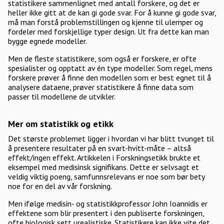
statistikere sammenlignet med antall forskere, og det er
heller ikke gitt at de kan gi gode svar. For å kunne gi gode svar,
må man forstå problemstillingen og kjenne til ulemper og
fordeler med forskjellige typer design. Ut fra dette kan man
bygge egnede modeller.
Men de fleste statistikere, som også er forskere, er ofte
spesialister og opptatt av én type modeller. Som regel, mens
forskere prøver å finne den modellen som er best egnet til å
analysere dataene, prøver statistikere å finne data som
passer til modellene de utvikler.
Mer om statistikk og etikk
Det største problemet ligger i hvordan vi har blitt tvunget til
å presentere resultater på en svart-hvitt-måte – altså
effekt/ingen effekt. Artikkelen i Forskningsetikk brukte et
eksempel med medisinsk signifikans. Dette er selvsagt et
veldig viktig poeng, samfunnsrelevans er noe som bør bety
noe for en del av vår forskning.
Men ifølge medisin- og statistikkprofessor John Ioannidis er
effektene som blir presentert i den publiserte forskningen,
ofte biologisk sett urealistiske. Statistikere kan ikke vite det