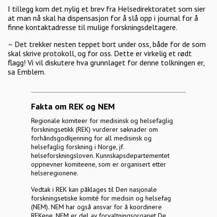
I tillegg kom det nylig et brev fra Helsedirektoratet som sier
at man nå skal ha dispensasjon for å slå opp i journal for å
finne kontaktadresse til mulige forskningsdeltagere.
– Det trekker nesten teppet bort under oss, både for de som
skal skrive protokoll, og for oss. Dette er virkelig et rødt
flagg! Vi vil diskutere hva grunnlaget for denne tolkningen er,
sa Emblem.
Fakta om REK og NEM
Regionale komiteer for medisinsk og helsefaglig
forskningsetikk (REK) vurderer søknader om
forhåndsgodkjenning for all medisinsk og
helsefaglig forskning i Norge, jf.
helseforskningsloven. Kunnskapsdepartementet
oppnevner komiteene, som er organisert etter
helseregionene.
Vedtak i REK kan påklages til Den nasjonale
forskningsetiske komité for medisin og helsefag
(NEM). NEM har også ansvar for å koordinere
REKene. NEM er del av forvaltningsorganet De