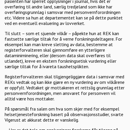
pasienten har sperret opplysninger i journal, hvis det er
overføring til andre land, særlig tredjeland som ikke har
overføringsgrunnlag i samsvar med personvernforordningen
etc. Videre sa hun at departementet kan se på dette punktet
ved en eventuell evaluering av lovverket.
Til slutt – som et sjuende vilkår – påpekte hun at REK kan
fastsette særlige tiltak for å verne forskningsdeltagere. For
eksempel kan man kreve sletting av data, bestemme at
registerforvalteren skal gjennomføre en ytterligere
dataminiminering, eller (dersom data skal overføres til
utlandet), kreve en ekstern forskningsetisk vurdering eller
særlige tiltak for å ivareta taushetsplikten.
Registerforvalteren skal tilgjengeliggjøre data i samsvar med
REKs vedtak og kan ikke gjøre en ny vurdering av om vilkårene
er oppfylt. Vedtaket gir mottakeren et rettslig grunnlag etter
personvernforordningen, men ansvaret for personvern vil
alltid være hos mottaker.
På spørsmål fra salen om hva som skjer med for eksempel
helsetjenesteforskning basert på observasjonsstudier, svarte
Vigerust at akkurat dette er vanskelig.