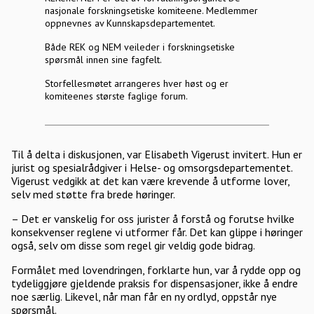
nasjonale forskningsetiske komiteene. Medlemmer
oppnevnes av Kunnskapsdepartementet.
Både REK og NEM veileder i forskningsetiske
spørsmål innen sine fagfelt.
Storfellesmøtet arrangeres hver høst og er
komiteenes største faglige forum.
Til å delta i diskusjonen, var Elisabeth Vigerust invitert. Hun er
jurist og spesialrådgiver i Helse- og omsorgsdepartementet.
Vigerust vedgikk at det kan være krevende å utforme lover,
selv med støtte fra brede høringer.
– Det er vanskelig for oss jurister å forstå og forutse hvilke
konsekvenser reglene vi utformer får. Det kan glippe i høringer
også, selv om disse som regel gir veldig gode bidrag.
Formålet med lovendringen, forklarte hun, var å rydde opp og
tydeliggjøre gjeldende praksis for dispensasjoner, ikke å endre
noe særlig. Likevel, når man får en ny ordlyd, oppstår nye
spørsmål.