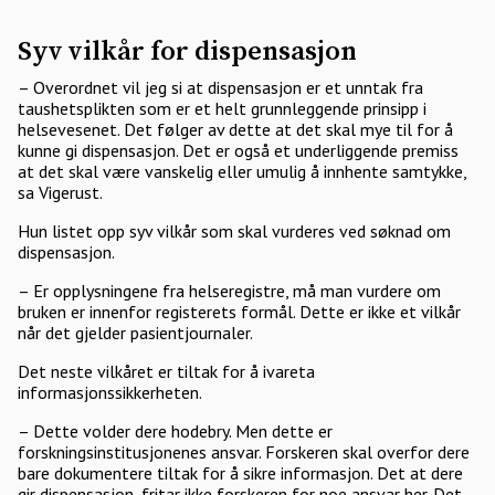
Syv vilkår for dispensasjon
– Overordnet vil jeg si at dispensasjon er et unntak fra
taushetsplikten som er et helt grunnleggende prinsipp i
helsevesenet. Det følger av dette at det skal mye til for å
kunne gi dispensasjon. Det er også et underliggende premiss
at det skal være vanskelig eller umulig å innhente samtykke,
sa Vigerust.
Hun listet opp syv vilkår som skal vurderes ved søknad om
dispensasjon.
– Er opplysningene fra helseregistre, må man vurdere om
bruken er innenfor registerets formål. Dette er ikke et vilkår
når det gjelder pasientjournaler.
Det neste vilkåret er tiltak for å ivareta
informasjonssikkerheten.
– Dette volder dere hodebry. Men dette er
forskningsinstitusjonenes ansvar. Forskeren skal overfor dere
bare dokumentere tiltak for å sikre informasjon. Det at dere
gir dispensasjon, fritar ikke forskeren for noe ansvar her. Det