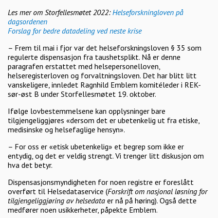
Les mer om Storfellesmøtet 2022:
Helseforskningloven på
dagsordenen
Forslag for bedre datadeling ved neste krise
– Frem til mai i fjor var det helseforskningsloven § 35 som
regulerte dispensasjon fra taushetsplikt. Nå er denne
paragrafen erstattet med helsepersonelloven,
helseregisterloven og forvaltningsloven. Det har blitt litt
vanskeligere, innledet Ragnhild Emblem komitéleder i REK-
sør-øst B under Storfellesmøtet 19. oktober.
Ifølge lovbestemmelsene kan opplysninger bare
tilgjengeliggjøres «dersom det er ubetenkelig ut fra etiske,
medisinske og helsefaglige hensyn».
– For oss er «etisk ubetenkelig» et begrep som ikke er
entydig, og det er veldig strengt. Vi trenger litt diskusjon om
hva det betyr.
Dispensasjonsmyndigheten for noen registre er foreslått
overført til Helsedataservice (
Forskrift om nasjonal løsning for
tilgjengeliggjøring av helsedata
er nå på høring). Også dette
medfører noen usikkerheter, påpekte Emblem.