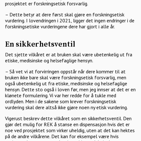
prosjektet er forskningsetisk forsvarlig.
– Dette betyr at dere først skal gjøre en forskningsetisk
vurdering. I lovendringen i 2021, ligger det ingen endringer i de
forskningsetiske vurderingene dere har gjort i alle år.
En sikkerhetsventil
Det sjette vilkåret er at bruken skal være ubetenkelig ut fra
etiske, medisinske og helsefaglige hensyn.
– Så vet vi at forvirringen oppstår når dere kommer til at
bruken ikke bare skal være forskningsetisk forsvarlig, men
også ubetenkelig ut fra etiske, medisinske og helsefaglige
hensyn. Dette sto også i loven før, men jeg innser at det er en
klønete formulering. Vi var her redde for å tukle med
ordlyden. Men i de sakene som krever forskningsetisk
vurdering skal dere altså ikke gjøre noen ny etisk vurdering.
Vigerust beskrev dette vilkåret som en sikkerhetsventil. Den
gjør det mulig for REK å stanse en dispensasjon hvis det er
noe ved prosjektet som virker uheldig, uten at det kan hektes
på de andre vilkårene. Det kan for eksempel være hvis