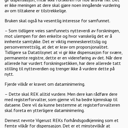
er ikke meningen at dere skal gjøre noen inngående vurdering
av om tiltakene er tilstrekkelige.
Bruken skal også ha vesentlig interesse for samfunnet.
– Som tidligere veies samfunnets nytteverdi av forskningen,
mot ulempen for den enkelte og hvor vanskelig det er å
innhente samtykke. Det er viktig menneskerettslig og
personvernrettslig, at det er krav om proporsjonalitet.
Tidligere sa Datatilsynet at vi gir ikke dispensasjon for svære,
permanente registre, dette er en videreføring av det. Når dere
allerede har vurdert forskningsetikken, har dere allerede tatt
stilling til nytteverdien og trenger ikke å vurdere dette på
nytt.
Fjerde vilkår er kravet om dataminimering.
– Dette skal REK alltid vurdere. Men dere kan rådføre dere
med registerforvalter, som gjerne vil ha bedre kjennskap til
dataene. Dere vil da kunne bestemme at registerforvalteren
skal foreta en ytterligere dataminimering.
Dernest nevnte Vigerust REKs forhåndsgodkjenning som et
femte vilkår for dispensasjon. Det er et minstevilkår at