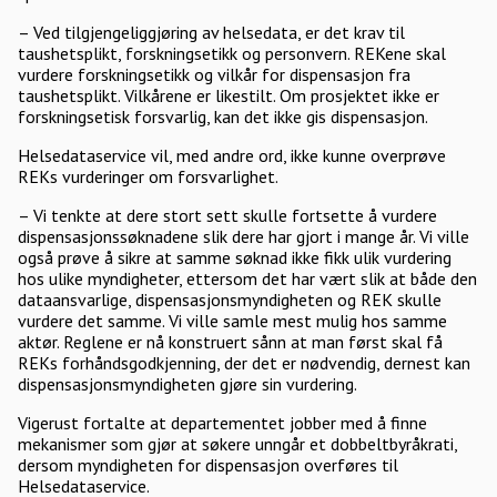
– Ved tilgjengeliggjøring av helsedata, er det krav til
taushetsplikt, forskningsetikk og personvern. REKene skal
vurdere forskningsetikk og vilkår for dispensasjon fra
taushetsplikt. Vilkårene er likestilt. Om prosjektet ikke er
forskningsetisk forsvarlig, kan det ikke gis dispensasjon.
Helsedataservice vil, med andre ord, ikke kunne overprøve
REKs vurderinger om forsvarlighet.
– Vi tenkte at dere stort sett skulle fortsette å vurdere
dispensasjonssøknadene slik dere har gjort i mange år. Vi ville
også prøve å sikre at samme søknad ikke fikk ulik vurdering
hos ulike myndigheter, ettersom det har vært slik at både den
dataansvarlige, dispensasjonsmyndigheten og REK skulle
vurdere det samme. Vi ville samle mest mulig hos samme
aktør. Reglene er nå konstruert sånn at man først skal få
REKs forhåndsgodkjenning, der det er nødvendig, dernest kan
dispensasjonsmyndigheten gjøre sin vurdering.
Vigerust fortalte at departementet jobber med å finne
mekanismer som gjør at søkere unngår et dobbeltbyråkrati,
dersom myndigheten for dispensasjon overføres til
Helsedataservice.