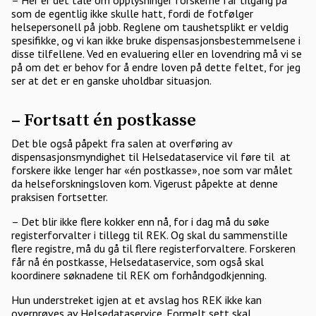
– Her er det tale om opplysninger forskerne får tilgang på
som de egentlig ikke skulle hatt, fordi de fotfølger
helsepersonell på jobb. Reglene om taushetsplikt er veldig
spesifikke, og vi kan ikke bruke dispensasjonsbestemmelsene i
disse tilfellene. Ved en evaluering eller en lovendring må vi se
på om det er behov for å endre loven på dette feltet, for jeg
ser at det er en ganske uholdbar situasjon.
– Fortsatt én postkasse
Det ble også påpekt fra salen at overføring av
dispensasjonsmyndighet til Helsedataservice vil føre til at
forskere ikke lenger har «én postkasse», noe som var målet
da helseforskningsloven kom. Vigerust påpekte at denne
praksisen fortsetter.
– Det blir ikke flere kokker enn nå, for i dag må du søke
registerforvalter i tillegg til REK. Og skal du sammenstille
flere registre, må du gå til flere registerforvaltere. Forskeren
får nå én postkasse, Helsedataservice, som også skal
koordinere søknadene til REK om forhåndgodkjenning.
Hun understreket igjen at et avslag hos REK ikke kan
overprøves av Helsedataservice. Formelt sett skal